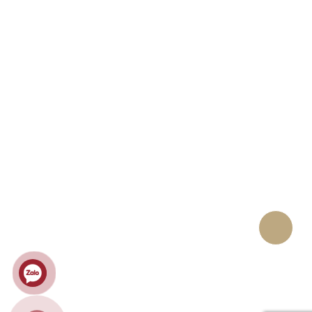
Chính sách bảo mật
Chính sách đổi, trả hàng & hoàn tiền
Chính sách giao, nhận & vận chuyển
Chính sách thanh toán
KẾT NỐI
LƯỢT TRUY CẬP
Ghé thăm hôm nay : 116
Tháng này : 2481
Năm này : 64283