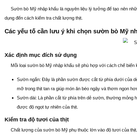
Sườn bò Mỹ nhập khẩu là nguyên liệu lý tưởng để tạo nên nhữ
dụng đến cách kiểm tra chất lượng thịt.
Các yếu tố cần lưu ý khi chọn sườn bò Mỹ n
Xác định mục đích sử dụng
Mỗi loại sườn bò Mỹ nhập khẩu sẽ phù hợp với cách chế biến k
Sườn ngắn: Đây là phần sườn được cắt từ phía dưới của d
mỡ trong thịt tan ra giúp món ăn béo ngậy và thơm ngon hơ
Sườn dài: Là phần cắt từ phía trên dẻ sườn, thường mỏng hơ
được độ ngọt tự nhiên của thịt.
Kiểm tra độ tươi của thịt
Chất lượng của sườn bò Mỹ phụ thuộc lớn vào độ tươi của thịt