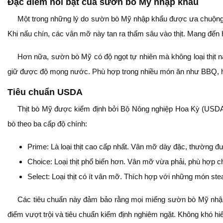
Đặc điểm nổi bật của sườn bò Mỹ nhập khẩu
Một trong những lý do sườn bò Mỹ nhập khẩu được ưa chuộng là
Khi nấu chín, các vân mỡ này tan ra thấm sâu vào thịt. Mang đến 
Hơn nữa, sườn bò Mỹ có độ ngọt tự nhiên mà không loại thịt n
giữ được độ mọng nước. Phù hợp trong nhiều món ăn như BBQ, 
Tiêu chuẩn USDA
Thịt bò Mỹ được kiểm định bởi Bộ Nông nghiệp Hoa Kỳ (USDA).
bò theo ba cấp độ chính:
Prime: Là loại thịt cao cấp nhất. Vân mỡ dày đặc, thường đ
Choice: Loại thịt phổ biến hơn. Vân mỡ vừa phải, phù hợp c
Select: Loại thịt có ít vân mỡ. Thích hợp với những món stea
Các tiêu chuẩn này đảm bảo rằng mọi miếng sườn bò Mỹ nhập 
điểm vượt trội và tiêu chuẩn kiểm định nghiêm ngặt. Không khó hi