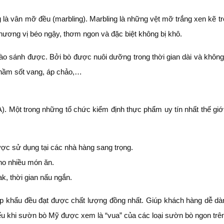
 vân mỡ đều (marbling). Marbling là những vệt mỡ trắng xen kẽ tro
hương vị béo ngậy, thơm ngon và đặc biệt không bị khô.
ào sánh được. Bởi bò được nuôi dưỡng trong thời gian dài và không
hầm sốt vang, áp chảo,…
 Một trong những tổ chức kiểm định thực phẩm uy tín nhất thế giớ
ược sử dụng tại các nhà hàng sang trọng.
ho nhiều món ăn.
k, thời gian nấu ngắn.
khẩu đều đạt được chất lượng đồng nhất. Giúp khách hàng dễ dàng
ểu khi sườn bò Mỹ được xem là “vua” của các loại sườn bò ngon trên 