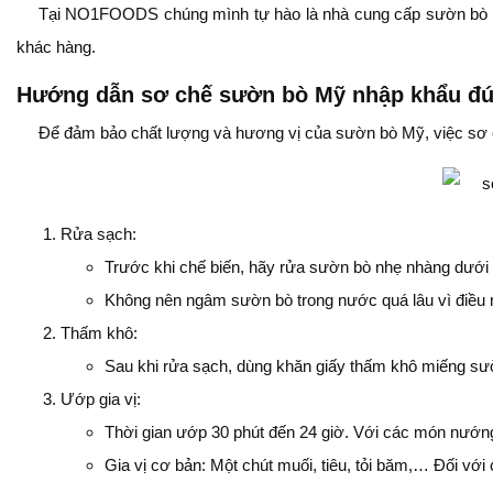
Tại NO1FOODS chúng mình tự hào là nhà cung cấp sườn bò Mỹ
khác hàng.
Hướng dẫn sơ chế sườn bò Mỹ nhập khẩu đ
Để đảm bảo chất lượng và hương vị của sườn bò Mỹ, việc sơ 
Rửa sạch:
Trước khi chế biến, hãy rửa sườn bò nhẹ nhàng dưới v
Không nên ngâm sườn bò trong nước quá lâu vì điều n
Thấm khô:
Sau khi rửa sạch, dùng khăn giấy thấm khô miếng sườn
Ướp gia vị:
Thời gian ướp 30 phút đến 24 giờ. Với các món nướng
Gia vị cơ bản: Một chút muối, tiêu, tỏi băm,… Đối v