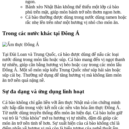
ngon.
Bánh xèo Nhật Bản không thể thiếu một lớp cá bào
phủ trên mặt, giúp món bánh trở nên thơm ngon hơn.
Cá bào thường được dùng trong nước dùng ramen hoặc
rắc nhẹ lên trên như một hương vị nhỏ cho món ăn.
Trong các nước khác tại Đông Á
Tại Đài Loan và Trung Quốc, cá bào được dùng để nấu các loại
nước dùng trong món lẩu hoặc súp. Cá bào mang đến vị ngọt thanh
tự nhiên, giúp cân bằng hương vị béo hoặc cay trong các món lẩu
Đông Á. Một số món súp kiểu Trung Quốc như súp hải sản hoặc
súp cải bẹ. Thường sử dụng để tăng hương vị mà không làm món
ăn trở nên quá nặng nề.
Sự đa dạng và ứng dụng linh hoạt
Cá bào không chỉ gắn liền với ẩm thực Nhật mà còn chứng minh
sức hấp dẫn trong việc kết nối các nền văn hóa ẩm thực Đông Á.
Từ nước dùng truyền thống đến món ăn hiện đại. Cá bào luôn giữ
vai trò là “chìa khóa” mở ra hương vị tự nhiên, đậm đà giúp các
món ăn trở nên tinh tế hơn. Sự xuất hiện của cá bào không chỉ là
điểm nhấn về hương vị mà còn là biểu tượng của nghệ thuật ẩm