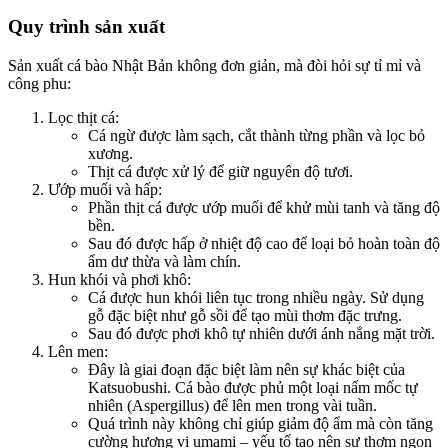
Quy trình sản xuất
Sản xuất cá bào Nhật Bản không đơn giản, mà đòi hỏi sự tỉ mỉ và
công phu:
Lọc thịt cá:
Cá ngừ được làm sạch, cắt thành từng phần và lọc bỏ
xương.
Thịt cá được xử lý để giữ nguyên độ tươi.
Ướp muối và hấp:
Phần thịt cá được ướp muối để khử mùi tanh và tăng độ
bền.
Sau đó được hấp ở nhiệt độ cao để loại bỏ hoàn toàn độ
ẩm dư thừa và làm chín.
Hun khói và phơi khô:
Cá được hun khói liên tục trong nhiều ngày. Sử dụng
gỗ đặc biệt như gỗ sồi để tạo mùi thơm đặc trưng.
Sau đó được phơi khô tự nhiên dưới ánh nắng mặt trời.
Lên men:
Đây là giai đoạn đặc biệt làm nên sự khác biệt của
Katsuobushi. Cá bào được phủ một loại nấm mốc tự
nhiên (Aspergillus) để lên men trong vài tuần.
Quá trình này không chỉ giúp giảm độ ẩm mà còn tăng
cường hương vị umami – yếu tố tạo nên sự thơm ngon