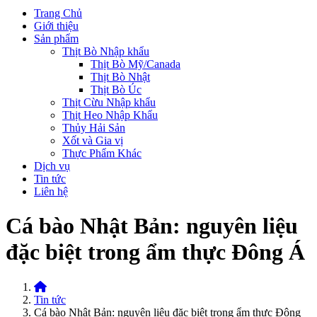
Trang Chủ
Giới thiệu
Sản phẩm
Thịt Bò Nhập khẩu
Thịt Bò Mỹ/Canada
Thịt Bò Nhật
Thịt Bò Úc
Thịt Cừu Nhập khẩu
Thịt Heo Nhập Khẩu
Thủy Hải Sản
Xốt và Gia vị
Thực Phẩm Khác
Dịch vụ
Tin tức
Liên hệ
Cá bào Nhật Bản: nguyên liệu
đặc biệt trong ẩm thực Đông Á
Home
Tin tức
Cá bào Nhật Bản: nguyên liệu đặc biệt trong ẩm thực Đông