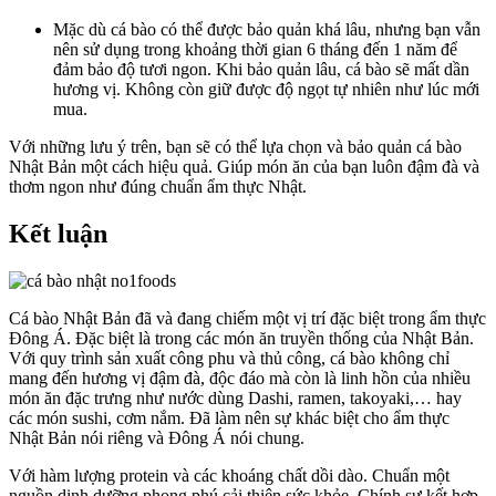
Mặc dù cá bào có thể được bảo quản khá lâu, nhưng bạn vẫn
nên sử dụng trong khoảng thời gian 6 tháng đến 1 năm để
đảm bảo độ tươi ngon. Khi bảo quản lâu, cá bào sẽ mất dần
hương vị. Không còn giữ được độ ngọt tự nhiên như lúc mới
mua.
Với những lưu ý trên, bạn sẽ có thể lựa chọn và bảo quản cá bào
Nhật Bản một cách hiệu quả. Giúp món ăn của bạn luôn đậm đà và
thơm ngon như đúng chuẩn ẩm thực Nhật.
Kết luận
Cá bào Nhật Bản đã và đang chiếm một vị trí đặc biệt trong ẩm thực
Đông Á. Đặc biệt là trong các món ăn truyền thống của Nhật Bản.
Với quy trình sản xuất công phu và thủ công, cá bào không chỉ
mang đến hương vị đậm đà, độc đáo mà còn là linh hồn của nhiều
món ăn đặc trưng như nước dùng Dashi, ramen, takoyaki,… hay
các món sushi, cơm nắm. Đã làm nên sự khác biệt cho ẩm thực
Nhật Bản nói riêng và Đông Á nói chung.
Với hàm lượng protein và các khoáng chất dồi dào. Chuẩn một
nguồn dinh dưỡng phong phú cải thiện sức khỏe. Chính sự kết hợp