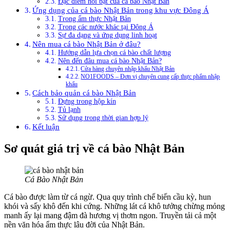
Đặc điểm nổi bật của cá bào Nhật Bản
Ứng dụng của cá bào Nhật Bản trong khu vực Đông Á
Trong ẩm thực Nhật Bản
Trong các nước khác tại Đông Á
Sự đa dạng và ứng dụng linh hoạt
Nên mua cá bào Nhật Bản ở đâu?
Hướng dẫn lựa chọn cá bào chất lượng
Nên đến đâu mua cá bào Nhật Bản?
Cửa hàng chuyên nhập khẩu Nhật Bản
NO1FOODS – Đơn vị chuyên cung cấp thực phẩm nhập
khẩu
Cách bảo quản cá bào Nhật Bản
Đựng trong hộp kín
Tủ lạnh
Sử dụng trong thời gian hợp lý
Kết luận
Sơ quát giá trị về cá bào Nhật Bản
Cá Bào Nhật Bản
Cá bào được làm từ cá ngừ. Qua quy trình chế biến cầu kỳ, hun
khói và sấy khô đến khi cứng. Những lát cá khô tưởng chừng mỏng
manh ấy lại mang đậm đà hương vị thơm ngon. Truyền tải cả một
nền văn hóa ẩm thực lâu đời của Nhật Bản.