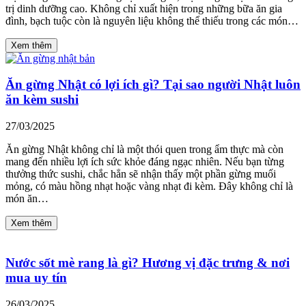
trị dinh dưỡng cao. Không chỉ xuất hiện trong những bữa ăn gia
đình, bạch tuộc còn là nguyên liệu không thể thiếu trong các món…
Xem thêm
Ăn gừng Nhật có lợi ích gì? Tại sao người Nhật luôn
ăn kèm sushi
27/03/2025
Ăn gừng Nhật không chỉ là một thói quen trong ẩm thực mà còn
mang đến nhiều lợi ích sức khỏe đáng ngạc nhiên. Nếu bạn từng
thưởng thức sushi, chắc hẳn sẽ nhận thấy một phần gừng muối
mỏng, có màu hồng nhạt hoặc vàng nhạt đi kèm. Đây không chỉ là
món ăn…
Xem thêm
Nước sốt mè rang là gì? Hương vị đặc trưng & nơi
mua uy tín
26/03/2025