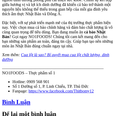
giữa hương vị và lợi ích dinh dưỡng đã khiến cá bào trở thành một
nguyên liệu không thể thiếu trong gian bếp của mỗi gia đình yêu
thích ẩm thực Nhật Bản và Đông Á.
Đặc biệt, với sự phát triển mạnh mẽ của thị trường thực phẩm hiện
nay. Việc chọn mua cá bào chính hãng và đảm bảo chất lượng là vô
cùng quan trọng để tiêu dùng. Bạn đang muốn ăn
cá bào Nhật
Bản
? Gọi ngay NO1FOODS! Chúng tôi cam kết mang đến cho
bạn những sản phẩm an toàn, đáng tin cậy. Giúp bạn tạo nên những
món ăn Nhật Bản đúng chuẩn ngay tại nhà.
Xem thêm:
Cua lột là sao? Bí quyết mua cua lột chất lượng, dinh
dưỡng
————————————————————————–
NO1FOODS – Thực phẩm số 1
Hotline: 0909 568 901
Số 1 Đường số 1, P. Linh Chiểu, TP. Thủ Đức
Fanpage:
https://www.facebook.com/Thitbomy12
Bình Luận
Để lại một bình luận