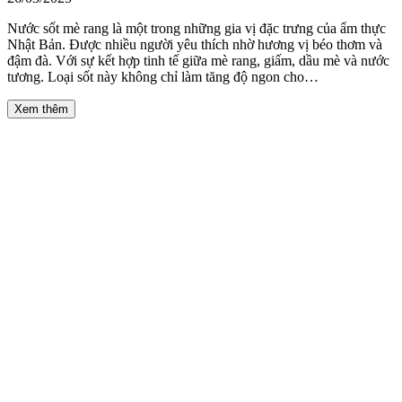
Nước sốt mè rang là một trong những gia vị đặc trưng của ẩm thực
Nhật Bản. Được nhiều người yêu thích nhờ hương vị béo thơm và
đậm đà. Với sự kết hợp tinh tế giữa mè rang, giấm, dầu mè và nước
tương. Loại sốt này không chỉ làm tăng độ ngon cho…
Xem thêm
Văn phòng
Số 1, Đường Số 1, KP.4, P. Linh Chiểu, TP. Thủ Đức, TP. HCM
0972 060 501
0932 312 189