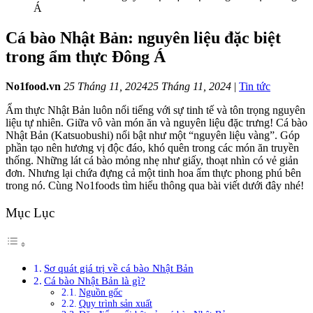
Á
Cá bào Nhật Bản: nguyên liệu đặc biệt
trong ẩm thực Đông Á
No1food.vn
25 Tháng 11, 2024
25 Tháng 11, 2024
|
Tin tức
Ẩm thực Nhật Bản luôn nổi tiếng với sự tinh tế và tôn trọng nguyên
liệu tự nhiên. Giữa vô vàn món ăn và nguyên liệu đặc trưng! Cá bào
Nhật Bản (Katsuobushi) nổi bật như một “nguyên liệu vàng”. Góp
phần tạo nên hương vị độc đáo, khó quên trong các món ăn truyền
thống. Những lát cá bào mỏng nhẹ như giấy, thoạt nhìn có vẻ giản
đơn. Nhưng lại chứa đựng cả một tinh hoa ẩm thực phong phú bên
trong nó. Cùng No1foods tìm hiểu thông qua bài viết dưới đây nhé!
Mục Lục
Sơ quát giá trị về cá bào Nhật Bản
Cá bào Nhật Bản là gì?
Nguồn gốc
Quy trình sản xuất