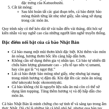
đặc trưng của Katsuobushi.
Cắt lát mỏng:
Sau khi hoàn tất các giai đoạn trên, cá bào được bào
mỏng thành từng lát nhẹ như giấy, sẵn sàng sử dụng
trong các món ăn.
Quy trình này có thể kéo dài từ vài tuần đến vài tháng, đòi hỏi sự
kiên nhẫn và tay nghề cao của những người làm nghề truyền thống.
Đặc điểm nổi bật của cá bào Nhật Bản
Cá bào mang một mùi thơm khói đặc biệt. Khi thêm vào món
ăn nóng, hương thơm bốc lên càng hấp dẫn hơn.
Không cần sử dụng thêm gia vị nhân tạo. Cá bào tự nhiên đã
chứa hàm lượng glutamate cao – yếu tố tạo nên vị umami,
hay còn gọi là “vị ngọt thịt.”
Lát cá bào được bào mỏng như giấy, nhẹ nhưng lại mang
trong mình hương vị đậm đà. Khi đặt lên các món ăn nóng
như takoyaki hoặc okonomiyaki.
Cá bào không chỉ là nguyên liệu nấu ăn mà còn có thể sử
dụng làm topping. Tăng thêm hương vị và độ hấp dẫn cho
món ăn.
Cá bào Nhật Bản là minh chứng cho sự tinh tế và sáng tạo trong ẩm
thực Nhật. Dù chỉ là những lát cá khô nhỏ bé, nhưng qua bàn tay