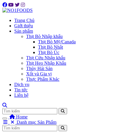
Trang Chủ
Giới thiệu
Sản phẩm
Thịt Bò Nhập khẩu
Thịt Bò Mỹ/Canada
Thịt Bò Nhật
Thịt Bò Úc
Thịt Cừu Nhập khẩu
Thịt Heo Nhập Khẩu
Thủy Hải Sản
Xốt và Gia vị
Thực Phẩm Khác
Dịch vụ
Tin tức
Liên hệ
Tìm
Home
Danh mục Sản Phẩm