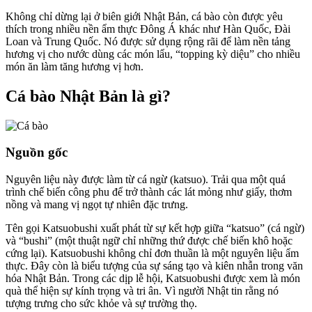
Không chỉ dừng lại ở biên giới Nhật Bản, cá bào còn được yêu
thích trong nhiều nền ẩm thực Đông Á khác như Hàn Quốc, Đài
Loan và Trung Quốc. Nó được sử dụng rộng rãi để làm nền tảng
hương vị cho nước dùng các món lẩu, “topping kỳ diệu” cho nhiều
món ăn làm tăng hương vị hơn.
Cá bào Nhật Bản là gì?
Nguồn gốc
Nguyên liệu này được làm từ cá ngừ (katsuo). Trải qua một quá
trình chế biến công phu để trở thành các lát mỏng như giấy, thơm
nồng và mang vị ngọt tự nhiên đặc trưng.
Tên gọi Katsuobushi xuất phát từ sự kết hợp giữa “katsuo” (cá ngừ)
và “bushi” (một thuật ngữ chỉ những thứ được chế biến khô hoặc
cứng lại). Katsuobushi không chỉ đơn thuần là một nguyên liệu ẩm
thực. Đây còn là biểu tượng của sự sáng tạo và kiên nhẫn trong văn
hóa Nhật Bản. Trong các dịp lễ hội, Katsuobushi được xem là món
quà thể hiện sự kính trọng và tri ân. Vì người Nhật tin rằng nó
tượng trưng cho sức khỏe và sự trường thọ.