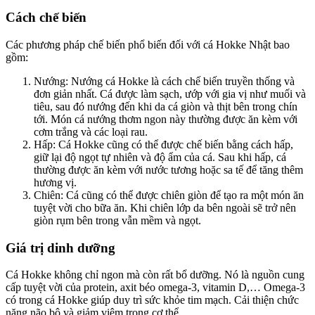
Cách chế biến
Các phương pháp chế biến phổ biến đối với cá Hokke Nhật bao
gồm:
Nướng: Nướng cá Hokke là cách chế biến truyền thống và
đơn giản nhất. Cá được làm sạch, ướp với gia vị như muối và
tiêu, sau đó nướng đến khi da cá giòn và thịt bên trong chín
tới. Món cá nướng thơm ngon này thường được ăn kèm với
cơm trắng và các loại rau.
Hấp: Cá Hokke cũng có thể được chế biến bằng cách hấp,
giữ lại độ ngọt tự nhiên và độ ẩm của cá. Sau khi hấp, cá
thường được ăn kèm với nước tương hoặc sa tế để tăng thêm
hương vị.
Chiên: Cá cũng có thể được chiên giòn để tạo ra một món ăn
tuyệt vời cho bữa ăn. Khi chiên lớp da bên ngoài sẽ trở nên
giòn rụm bên trong vẫn mềm và ngọt.
Giá trị dinh dưỡng
Cá Hokke không chỉ ngon mà còn rất bổ dưỡng. Nó là nguồn cung
cấp tuyệt vời của protein, axit béo omega-3, vitamin D,… Omega-3
có trong cá Hokke giúp duy trì sức khỏe tim mạch. Cải thiện chức
năng não bộ và giảm viêm trong cơ thể.