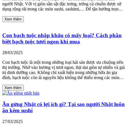
người Nhật. Với vị giòn sần sật đặc trưng, trứng cá chuồn được sử
dụng rộng rãi trong các món sushi, sashimi,… Để tận hưởng trọn…
Xem thêm
Con bạch tuộc nhập khẩu có mấy loại? Cách phân
biệt bạch tuộc tươi ngon khi mua
28/03/2025
Con bạch tuộc là một trong những loại hải sản được ưa chuộng trên
thị trường. Nhờ vào hương vị tươi ngon, thịt dai giòn tự nhiên và giá
trị dinh dưỡng cao. Không chỉ xuất hiện trong những bữa ăn gia
đình, bạch tuộc còn là nguyên liệu không thể thiếu trong các món…
Xem thêm
Ăn gừng Nhật có lợi ích gì? Tại sao người Nhật luôn
ăn kèm sushi
27/03/2025