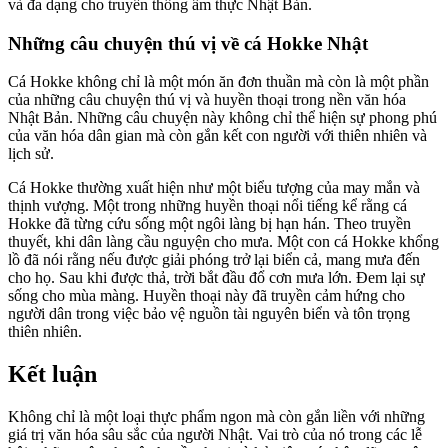
và đa dạng cho truyền thống ẩm thực Nhật Bản.
Những câu chuyện thú vị về cá Hokke Nhật
Cá Hokke không chỉ là một món ăn đơn thuần mà còn là một phần
của những câu chuyện thú vị và huyền thoại trong nền văn hóa
Nhật Bản. Những câu chuyện này không chỉ thể hiện sự phong phú
của văn hóa dân gian mà còn gắn kết con người với thiên nhiên và
lịch sử.
Cá Hokke thường xuất hiện như một biểu tượng của may mắn và
thịnh vượng. Một trong những huyền thoại nổi tiếng kể rằng cá
Hokke đã từng cứu sống một ngôi làng bị hạn hán. Theo truyền
thuyết, khi dân làng cầu nguyện cho mưa. Một con cá Hokke khổng
lồ đã nói rằng nếu được giải phóng trở lại biển cả, mang mưa đến
cho họ. Sau khi được thả, trời bắt đầu đổ cơn mưa lớn. Đem lại sự
sống cho mùa màng. Huyền thoại này đã truyền cảm hứng cho
người dân trong việc bảo vệ nguồn tài nguyên biển và tôn trọng
thiên nhiên.
Kết luận
Không chỉ là một loại thực phẩm ngon mà còn gắn liền với những
giá trị văn hóa sâu sắc của người Nhật. Vai trò của nó trong các lễ