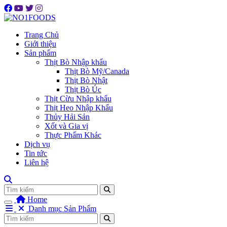
Trang Chủ
Giới thiệu
Sản phẩm
Thịt Bò Nhập khẩu
Thịt Bò Mỹ/Canada
Thịt Bò Nhật
Thịt Bò Úc
Thịt Cừu Nhập khẩu
Thịt Heo Nhập Khẩu
Thủy Hải Sản
Xốt và Gia vị
Thực Phẩm Khác
Dịch vụ
Tin tức
Liên hệ
Tìm
Home
Danh mục Sản Phẩm