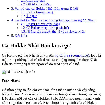
Cách chế biến
Giá trị dinh dưỡng
Vai trò của cá Hokke Nhật Bản trong lễ hội
Lễ hội truyền thống
Ý nghĩa
Cá Hokke Nhật và các phong tục tập quán người Nhật
Sự kết nối với cộng đồng
Cá Hokke trong các dịp đặc biệt
Những câu chuyện thú vị về cá Hokke Nhật
Kết luận
Cá Hokke Nhật Bản là cá gì?
Cá Hokke (cá thu Nhật Bản) thuộc
họ cá thu (Scombridae)
. Đây là
một trong những loại cá rất được ưa chuộng trong ẩm thực Nhật
Bản do hương vị thơm ngon và độ tươi ngon của nó.
Đặc điểm
Có hình dáng thuôn dài với thân hình mảnh khảnh và vảy sáng
bóng. Phần lưng có màu xanh đậm và bụng có màu trắng bạc sáng.
Đặc điểm nổi bật của cá Hokke là các đường sọc ngang màu xanh
xám chạy dọc theo thân cá. Kích thước trung bình của cá Hokke