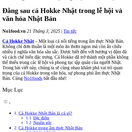
Đằng sau cá Hokke Nhật trong lễ hội và
văn hóa Nhật Bản
No1food.vn
21 Tháng 3, 2025
|
Tin tức
Cá Hokke Nhật
– Một loại cá nổi tiếng trong ẩm thực Nhật Bản.
Không chỉ đơn thuần là một món ăn thơm ngon mà còn ẩn chứa
nhiều ý nghĩa văn hóa sâu sắc. Được biết đến với hương vị đậm đà
và cách chế biến đặc trưng. Cá Hokke đã trở thành một phần không
thể thiếu trong các lễ hội và phong tục tập quán của người Nhật.
Trong bài viết này, chúng ta sẽ cùng nhau khám phá vai trò quan
trọng của cá Hokke trong văn hóa, sự phong phú ẩm thực Nhật
Bản. Cùng
No1foods
bắt đầu nhé!
Mục Lục
Cá Hokke Nhật Bản là cá gì?
Đặc điểm
Nguồn gốc
Cá Hokke trong ẩm thực Nhật Bản