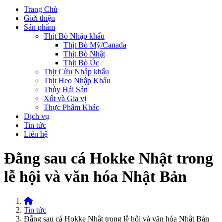
Trang Chủ
Giới thiệu
Sản phẩm
Thịt Bò Nhập khẩu
Thịt Bò Mỹ/Canada
Thịt Bò Nhật
Thịt Bò Úc
Thịt Cừu Nhập khẩu
Thịt Heo Nhập Khẩu
Thủy Hải Sản
Xốt và Gia vị
Thực Phẩm Khác
Dịch vụ
Tin tức
Liên hệ
Đằng sau cá Hokke Nhật trong
lễ hội và văn hóa Nhật Bản
Home
Tin tức
Đằng sau cá Hokke Nhật trong lễ hội và văn hóa Nhật Bản