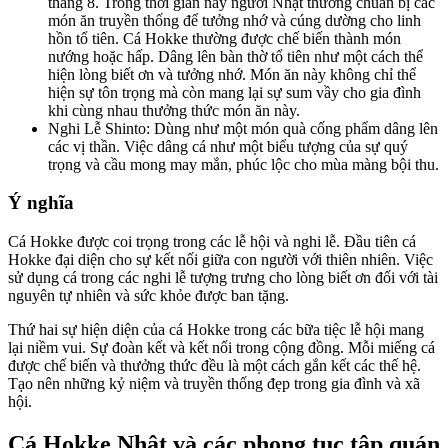
tháng 8. Trong thời gian này người Nhật thường chuẩn bị các
món ăn truyền thống để tưởng nhớ và cúng dường cho linh
hồn tổ tiên. Cá Hokke thường được chế biến thành món
nướng hoặc hấp. Dâng lên bàn thờ tổ tiên như một cách thể
hiện lòng biết ơn và tưởng nhớ. Món ăn này không chỉ thể
hiện sự tôn trọng mà còn mang lại sự sum vầy cho gia đình
khi cùng nhau thưởng thức món ăn này.
Nghi Lễ Shinto: Dùng như một món quà cống phẩm dâng lên
các vị thần. Việc dâng cá như một biểu tượng của sự quý
trọng và cầu mong may mắn, phúc lộc cho mùa màng bội thu.
Ý nghĩa
Cá Hokke được coi trọng trong các lễ hội và nghi lễ. Đầu tiên cá
Hokke đại diện cho sự kết nối giữa con người với thiên nhiên. Việc
sử dụng cá trong các nghi lễ tượng trưng cho lòng biết ơn đối với tài
nguyên tự nhiên và sức khỏe được ban tặng.
Thứ hai sự hiện diện của cá Hokke trong các bữa tiệc lễ hội mang
lại niềm vui. Sự đoàn kết và kết nối trong cộng đồng. Mỗi miếng cá
được chế biến và thưởng thức đều là một cách gắn kết các thế hệ.
Tạo nên những kỷ niệm và truyền thống đẹp trong gia đình và xã
hội.
Cá Hokke Nhật và các phong tục tập quán