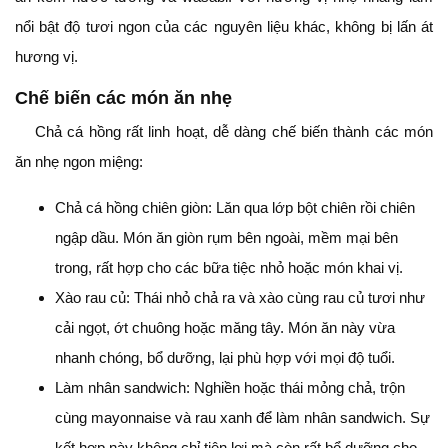
nổi bật độ tươi ngon của các nguyên liệu khác, không bị lấn át
hương vị.
Chế biến các món ăn nhẹ
Chả cá hồng rất linh hoạt, dễ dàng chế biến thành các món
ăn nhẹ ngon miệng:
Chả cá hồng chiên giòn: Lăn qua lớp bột chiên rồi chiên
ngập dầu. Món ăn giòn rụm bên ngoài, mềm mại bên
trong, rất hợp cho các bữa tiệc nhỏ hoặc món khai vị.
Xào rau củ: Thái nhỏ chả ra và xào cùng rau củ tươi như
cải ngọt, ớt chuông hoặc măng tây. Món ăn này vừa
nhanh chóng, bổ dưỡng, lại phù hợp với mọi độ tuổi.
Làm nhân sandwich: Nghiền hoặc thái mỏng chả, trộn
cùng mayonnaise và rau xanh để làm nhân sandwich. Sự
kết hợp này không chỉ tiện lợi mà còn rất bổ dưỡng cho