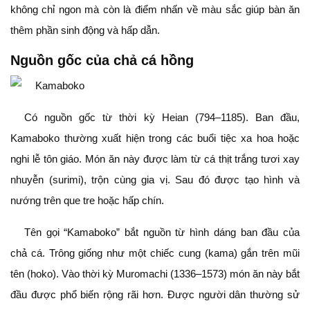
không chỉ ngon mà còn là điểm nhấn về màu sắc giúp bàn ăn
thêm phần sinh động và hấp dẫn.
Nguồn gốc của chả cá hồng
Có nguồn gốc từ thời kỳ Heian (794–1185). Ban đầu,
Kamaboko thường xuất hiện trong các buổi tiệc xa hoa hoặc
nghi lễ tôn giáo. Món ăn này được làm từ cá thịt trắng tươi xay
nhuyễn (surimi), trộn cùng gia vị. Sau đó được tạo hình và
nướng trên que tre hoặc hấp chín.
Tên gọi “Kamaboko” bắt nguồn từ hình dáng ban đầu của
chả cá. Trông giống như một chiếc cung (kama) gắn trên mũi
tên (hoko). Vào thời kỳ Muromachi (1336–1573) món ăn này bắt
đầu được phổ biến rộng rãi hơn. Được người dân thường sử