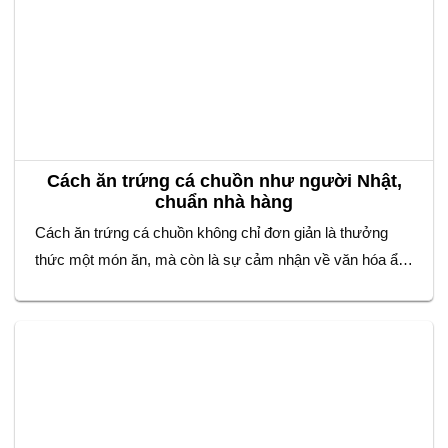
Cách ăn trứng cá chuồn như người Nhật,
chuẩn nhà hàng
Cách ăn trứng cá chuồn không chỉ đơn giản là thưởng
thức một món ăn, mà còn là sự cảm nhận về văn hóa ẩm
thực tinh tế của người Nhật. Với vị giòn sần sật đặc
trưng, trứng cá chuồn được sử dụng rộng rãi trong các
món sushi, sashimi,… Để tận hưởng trọn…