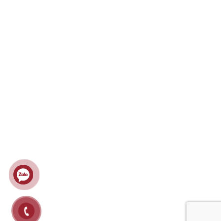
Chính sách đổi, trả hàng & hoàn tiền
Chính sách giao, nhận & vận chuyển
Chính sách thanh toán
KẾT NỐI
LƯỢT TRUY CẬP
Ghé thăm hôm nay : 182
Tháng này : 2547
Năm này : 64349