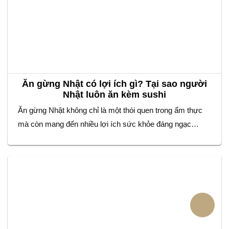
Ăn gừng Nhật có lợi ích gì? Tại sao người
Nhật luôn ăn kèm sushi
Ăn gừng Nhật không chỉ là một thói quen trong ẩm thực
mà còn mang đến nhiều lợi ích sức khỏe đáng ngạc
nhiên. Nếu bạn từng thưởng thức sushi, chắc hẳn sẽ
nhận thấy một phần gừng muối mỏng, có màu hồng nhạt
hoặc vàng nhạt đi kèm. Đây không chỉ là món ăn…