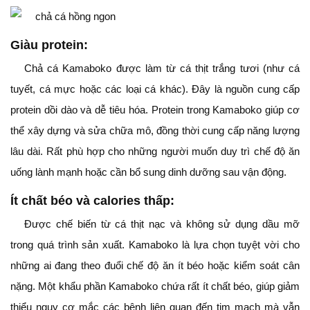
Giàu protein:
Chả cá Kamaboko được làm từ cá thịt trắng tươi (như cá
tuyết, cá mực hoặc các loại cá khác). Đây là nguồn cung cấp
protein dồi dào và dễ tiêu hóa. Protein trong Kamaboko giúp cơ
thể xây dựng và sửa chữa mô, đồng thời cung cấp năng lượng
lâu dài. Rất phù hợp cho những người muốn duy trì chế độ ăn
uống lành mạnh hoặc cần bổ sung dinh dưỡng sau vận động.
Ít chất béo và calories thấp:
Được chế biến từ cá thịt nạc và không sử dụng dầu mỡ
trong quá trình sản xuất. Kamaboko là lựa chọn tuyệt vời cho
những ai đang theo đuổi chế độ ăn ít béo hoặc kiểm soát cân
nặng. Một khẩu phần Kamaboko chứa rất ít chất béo, giúp giảm
thiểu nguy cơ mắc các bệnh liên quan đến tim mạch mà vẫn