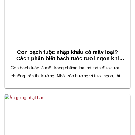
Con bạch tuộc nhập khẩu có mấy loại?
Cách phân biệt bạch tuộc tươi ngon khi
mua
Con bạch tuộc là một trong những loại hải sản được ưa
chuộng trên thị trường. Nhờ vào hương vị tươi ngon, thịt
dai giòn tự nhiên và giá trị dinh dưỡng cao. Không chỉ xuất
hiện trong những bữa ăn gia đình, bạch tuộc còn là
nguyên liệu không thể thiếu trong các món…