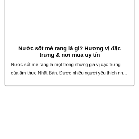
Nước sốt mè rang là gì? Hương vị đặc
trưng & nơi mua uy tín
Nước sốt mè rang là một trong những gia vị đặc trưng
của ẩm thực Nhật Bản. Được nhiều người yêu thích nhờ
hương vị béo thơm và đậm đà. Với sự kết hợp tinh tế
giữa mè rang, giấm, dầu mè và nước tương. Loại sốt này
không chỉ làm tăng độ ngon cho…