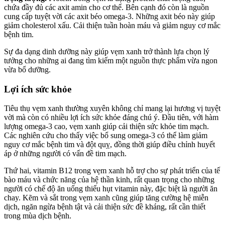
chứa đầy đủ các axit amin cho cơ thể. Bên cạnh đó còn là nguồn
cung cấp tuyệt vời các axit béo omega-3. Những axit béo này giúp
giảm cholesterol xấu. Cải thiện tuần hoàn máu và giảm nguy cơ mắc
bệnh tim.
Sự đa dạng dinh dưỡng này giúp vẹm xanh trở thành lựa chọn lý
tưởng cho những ai đang tìm kiếm một nguồn thực phẩm vừa ngon
vừa bổ dưỡng.
Lợi ích sức khỏe
Tiêu thụ vẹm xanh thường xuyên không chỉ mang lại hương vị tuyệt
vời mà còn có nhiều lợi ích sức khỏe đáng chú ý. Đầu tiên, với hàm
lượng omega-3 cao, vẹm xanh giúp cải thiện sức khỏe tim mạch.
Các nghiên cứu cho thấy việc bổ sung omega-3 có thể làm giảm
nguy cơ mắc bệnh tim và đột quỵ, đồng thời giúp điều chỉnh huyết
áp ở những người có vấn đề tim mạch.
Thứ hai, vitamin B12 trong vẹm xanh hỗ trợ cho sự phát triển của tế
bào máu và chức năng của hệ thần kinh, rất quan trọng cho những
người có chế độ ăn uống thiếu hụt vitamin này, đặc biệt là người ăn
chay. Kẽm và sắt trong vẹm xanh cũng giúp tăng cường hệ miễn
dịch, ngăn ngừa bệnh tật và cải thiện sức đề kháng, rất cần thiết
trong mùa dịch bệnh.