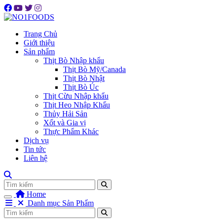
Trang Chủ
Giới thiệu
Sản phẩm
Thịt Bò Nhập khẩu
Thịt Bò Mỹ/Canada
Thịt Bò Nhật
Thịt Bò Úc
Thịt Cừu Nhập khẩu
Thịt Heo Nhập Khẩu
Thủy Hải Sản
Xốt và Gia vị
Thực Phẩm Khác
Dịch vụ
Tin tức
Liên hệ
Tìm
Home
Danh mục Sản Phẩm