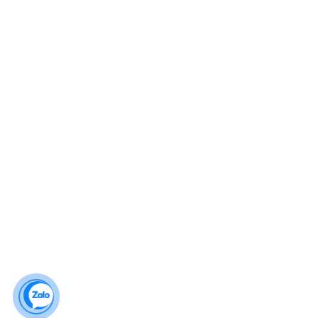
Lượt truy cập
Ghé thăm hôm nay : 90
Tháng này : 2643
Năm này : 64445
© 2026
no1foods.vn
All Rights Reserved. Designed By
CIT