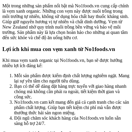
Một trong những sản phẩm nổi bật mà No1foods.vn cung cấp chính
là vẹm xanh organic. Những con vẹm này được nuôi trồng trong
môi trường tự nhiên, không sử dụng hóa chất hay thuốc kháng sinh.
Giúp giữ nguyên hương vị tự nhiên và chất dinh dưỡng. Vẹm từ
New Zealand nhờ quy trình nuôi trồng bền vững và bảo vệ môi
trường. Sản phẩm này là lựa chọn hoàn hảo cho những ai quan tâm
đến sức khỏe và chế độ ăn uống hữu cơ.
Lợi ích khi mua con vẹm xanh từ No1foods.vn
Khi mua vẹm xanh organic tại No1foods.vn, bạn sẽ được hưởng
nhiều lợi ích đáng kể:
Mỗi sản phẩm được kiểm định chất lượng nghiêm ngặt. Mang
lại sự yên tâm cho người tiêu dùng.
Bạn có thể dễ dàng đặt hàng trực tuyến với giao hàng nhanh
chóng mà không cần phải ra ngoài, tiết kiệm thời gian và
công sức.
No1foods.vn cam kết mang đến giá cả cạnh tranh cho các sản
phẩm chất lượng. Giúp bạn tiết kiệm chi phí mà vẫn được
thưởng thức hải sản ngon miệng.
Đội ngũ chăm sóc khách hàng của No1foods.vn luôn sẵn
sàng hỗ trợ 24/7.