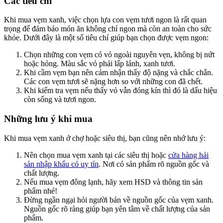
Các tiêu chí
Khi mua vẹm xanh, việc chọn lựa con vẹm tươi ngon là rất quan
trọng để đảm bảo món ăn không chỉ ngon mà còn an toàn cho sức
khỏe. Dưới đây là một số tiêu chí giúp bạn chọn được vẹm ngon:
Chọn những con vẹm có vỏ ngoài nguyên vẹn, không bị nứt
hoặc hỏng. Màu sắc vỏ phải lấp lánh, xanh tươi.
Khi cầm vẹm bạn nên cảm nhận thấy độ nặng và chắc chắn.
Các con vẹm tươi sẽ nặng hơn so với những con đã chết.
Khi kiểm tra vẹm nếu thấy vỏ vẫn đóng kín thì đó là dấu hiệu
còn sống và tươi ngon.
Những lưu ý khi mua
Khi mua vẹm xanh ở chợ hoặc siêu thị, bạn cũng nên nhớ lưu ý:
Nên chọn mua vẹm xanh tại các siêu thị hoặc
cửa hàng hải
sản nhập khẩu có uy tín
. Nơi có sản phẩm rõ nguồn gốc và
chất lượng.
Nếu mua vẹm đông lạnh, hãy xem HSD và thông tin sản
phẩm nhé!
Đừng ngần ngại hỏi người bán về nguồn gốc của vẹm xanh.
Nguồn gốc rõ ràng giúp bạn yên tâm về chất lượng của sản
phẩm.