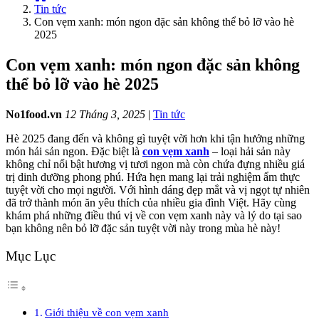
Tin tức
Con vẹm xanh: món ngon đặc sản không thể bỏ lỡ vào hè
2025
Con vẹm xanh: món ngon đặc sản không
thể bỏ lỡ vào hè 2025
No1food.vn
12 Tháng 3, 2025
|
Tin tức
Hè 2025 đang đến và không gì tuyệt vời hơn khi tận hưởng những
món hải sản ngon. Đặc biệt là
con vẹm xanh
– loại hải sản này
không chỉ nổi bật hương vị tươi ngon mà còn chứa đựng nhiều giá
trị dinh dưỡng phong phú. Hứa hẹn mang lại trải nghiệm ẩm thực
tuyệt vời cho mọi người. Với hình dáng đẹp mắt và vị ngọt tự nhiên
đã trở thành món ăn yêu thích của nhiều gia đình Việt. Hãy cùng
khám phá những điều thú vị về con vẹm xanh này và lý do tại sao
bạn không nên bỏ lỡ đặc sản tuyệt vời này trong mùa hè này!
Mục Lục
Giới thiệu về con vẹm xanh