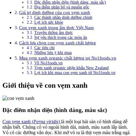
Đặc điểm nhận diện (hình dáng, màu sắc)
Địa điểm phân bố và nguồn gốc
Giá trị dinh dưỡng của con vẹm xanh
Các thành phần dinh dưỡng chính
Lợi ích sức khỏe
Con vẹm xanh trong ẩm thực Việt Nam
Truyền thống ẩm thực
Sự yêu thích trong các món ăn
Cách lựa chọn con vẹm xanh chất lượng
Các tiêu chí
Những lưu ý khi mua
Mua vẹm xanh organic chất lượng tại No1foods.vn
Về No1foods.vn
Vẹm xanh organic nhập khẩu New Zealand
Lợi ích khi mua con vẹm xanh từ No1foods.vn
Giới thiệu về con vẹm xanh
Đặc điểm nhận diện (hình dáng, màu sắc)
Con vẹm xanh (
Perna viridis)
là một loại hải sản có hình dáng dễ
nhận biết. Chúng có vỏ ngoài hình dài, mảnh, màu xanh lấp lánh.
Vỏ có các đường vân dọc. Khi mở vỏ ra là thịt vẹm màu trắng ngà