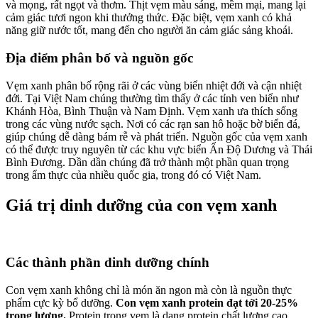
và mọng, rất ngọt và thơm. Thịt vẹm màu sáng, mềm mại, mang lại
cảm giác tươi ngon khi thưởng thức. Đặc biệt, vẹm xanh có khả
năng giữ nước tốt, mang đến cho người ăn cảm giác sảng khoái.
Địa điểm phân bố và nguồn gốc
Vẹm xanh phân bố rộng rãi ở các vùng biển nhiệt đới và cận nhiệt
đới. Tại Việt Nam chúng thường tìm thấy ở các tỉnh ven biển như
Khánh Hòa, Bình Thuận và Nam Định. Vẹm xanh ưa thích sống
trong các vùng nước sạch. Nơi có các rạn san hô hoặc bờ biển đá,
giúp chúng dễ dàng bám rễ và phát triển. Nguồn gốc của vẹm xanh
có thể được truy nguyên từ các khu vực biển Ấn Độ Dương và Thái
Bình Đương. Dần dần chúng đã trở thành một phần quan trọng
trong ẩm thực của nhiều quốc gia, trong đó có Việt Nam.
Giá trị dinh dưỡng của con vẹm xanh
Các thành phần dinh dưỡng chính
Con vẹm xanh không chỉ là món ăn ngon mà còn là nguồn thực
phẩm cực kỳ bổ dưỡng.
Con vẹm xanh protein đạt tới 20-25%
trọng lượng.
Protein trong vẹm là dạng protein chất lượng cao,