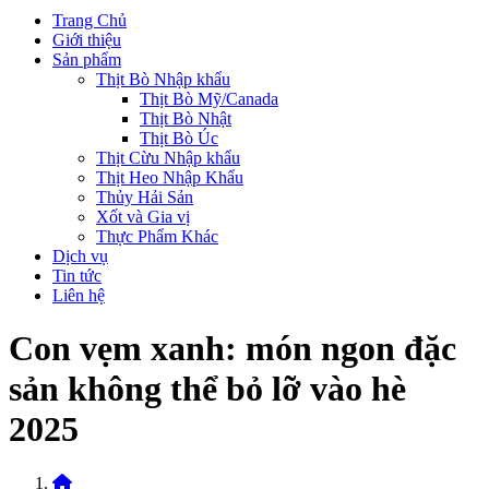
Trang Chủ
Giới thiệu
Sản phẩm
Thịt Bò Nhập khẩu
Thịt Bò Mỹ/Canada
Thịt Bò Nhật
Thịt Bò Úc
Thịt Cừu Nhập khẩu
Thịt Heo Nhập Khẩu
Thủy Hải Sản
Xốt và Gia vị
Thực Phẩm Khác
Dịch vụ
Tin tức
Liên hệ
Con vẹm xanh: món ngon đặc
sản không thể bỏ lỡ vào hè
2025
Home