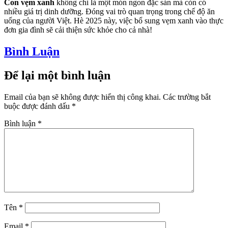
Con vẹm xanh
không chỉ là một món ngon đặc sản mà còn có
nhiều giá trị dinh dưỡng. Đóng vai trò quan trọng trong chế độ ăn
uống của người Việt. Hè 2025 này, việc bổ sung vẹm xanh vào thực
đơn gia đình sẽ cải thiện sức khỏe cho cả nhà!
Bình Luận
Để lại một bình luận
Email của bạn sẽ không được hiển thị công khai.
Các trường bắt
buộc được đánh dấu
*
Bình luận
*
Tên
*
Email
*