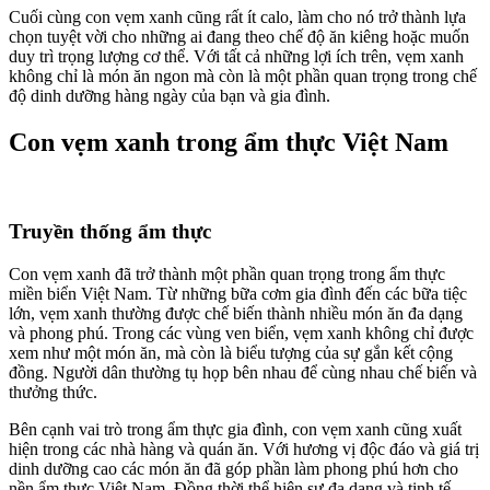
Cuối cùng con vẹm xanh cũng rất ít calo, làm cho nó trở thành lựa
chọn tuyệt vời cho những ai đang theo chế độ ăn kiêng hoặc muốn
duy trì trọng lượng cơ thể. Với tất cả những lợi ích trên, vẹm xanh
không chỉ là món ăn ngon mà còn là một phần quan trọng trong chế
độ dinh dưỡng hàng ngày của bạn và gia đình.
Con vẹm xanh trong ẩm thực Việt Nam
Truyền thống ẩm thực
Con vẹm xanh đã trở thành một phần quan trọng trong ẩm thực
miền biển Việt Nam. Từ những bữa cơm gia đình đến các bữa tiệc
lớn, vẹm xanh thường được chế biến thành nhiều món ăn đa dạng
và phong phú. Trong các vùng ven biển, vẹm xanh không chỉ được
xem như một món ăn, mà còn là biểu tượng của sự gắn kết cộng
đồng. Người dân thường tụ họp bên nhau để cùng nhau chế biến và
thưởng thức.
Bên cạnh vai trò trong ẩm thực gia đình, con vẹm xanh cũng xuất
hiện trong các nhà hàng và quán ăn. Với hương vị độc đáo và giá trị
dinh dưỡng cao các món ăn đã góp phần làm phong phú hơn cho
nền ẩm thực Việt Nam. Đồng thời thể hiện sự đa dạng và tinh tế