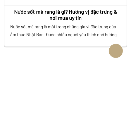
Nước sốt mè rang là gì? Hương vị đặc trưng &
nơi mua uy tín
Nước sốt mè rang là một trong những gia vị đặc trưng của
ẩm thực Nhật Bản. Được nhiều người yêu thích nhờ hương vị
béo thơm và đậm đà. Với sự kết hợp tinh tế giữa mè rang,
giấm, dầu mè và nước tương. Loại sốt này không chỉ làm
tăng độ ngon cho…
VĂN PHÒNG