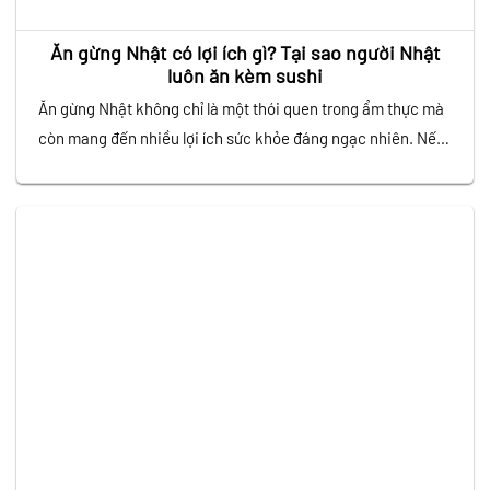
Ăn gừng Nhật có lợi ích gì? Tại sao người Nhật
luôn ăn kèm sushi
Ăn gừng Nhật không chỉ là một thói quen trong ẩm thực mà
còn mang đến nhiều lợi ích sức khỏe đáng ngạc nhiên. Nếu
bạn từng thưởng thức sushi, chắc hẳn sẽ nhận thấy một
phần gừng muối mỏng, có màu hồng nhạt hoặc vàng nhạt đi
kèm. Đây không chỉ là món ăn…