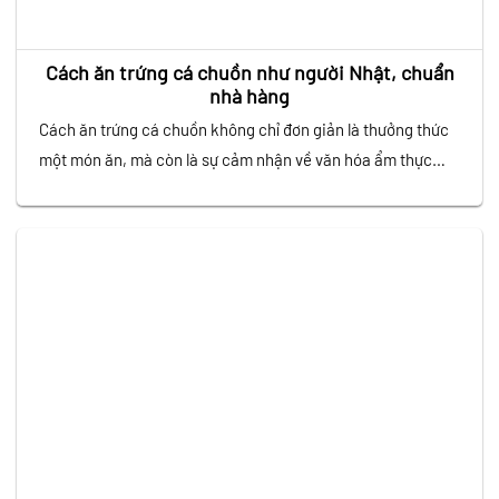
Cách ăn trứng cá chuồn như người Nhật, chuẩn
nhà hàng
Cách ăn trứng cá chuồn không chỉ đơn giản là thưởng thức
một món ăn, mà còn là sự cảm nhận về văn hóa ẩm thực
tinh tế của người Nhật. Với vị giòn sần sật đặc trưng, trứng
cá chuồn được sử dụng rộng rãi trong các món sushi,
sashimi,… Để tận hưởng trọn…