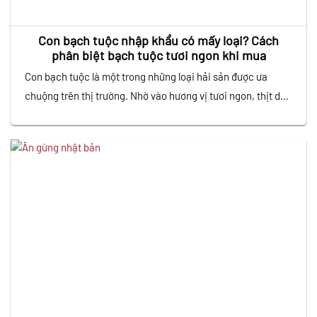
Con bạch tuộc nhập khẩu có mấy loại? Cách
phân biệt bạch tuộc tươi ngon khi mua
Con bạch tuộc là một trong những loại hải sản được ưa
chuộng trên thị trường. Nhờ vào hương vị tươi ngon, thịt dai
giòn tự nhiên và giá trị dinh dưỡng cao. Không chỉ xuất hiện
trong những bữa ăn gia đình, bạch tuộc còn là nguyên liệu
không thể thiếu trong các món…