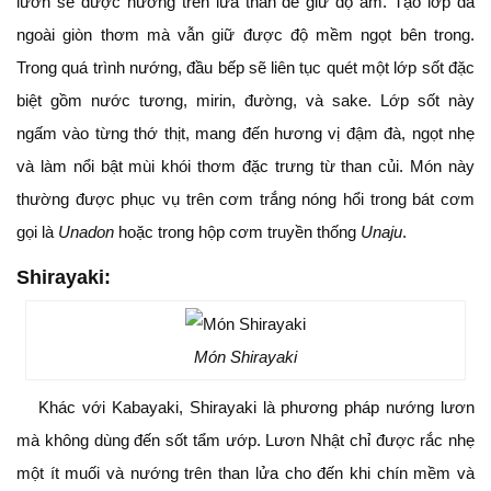
lươn sẽ được nướng trên lửa than để giữ độ ẩm. Tạo lớp da
ngoài giòn thơm mà vẫn giữ được độ mềm ngọt bên trong.
Trong quá trình nướng, đầu bếp sẽ liên tục quét một lớp sốt đặc
biệt gồm nước tương, mirin, đường, và sake. Lớp sốt này
ngấm vào từng thớ thịt, mang đến hương vị đậm đà, ngọt nhẹ
và làm nổi bật mùi khói thơm đặc trưng từ than củi. Món này
thường được phục vụ trên cơm trắng nóng hổi trong bát cơm
gọi là
Unadon
hoặc trong hộp cơm truyền thống
Unaju
.
Shirayaki
:
Món Shirayaki
Khác với Kabayaki, Shirayaki là phương pháp nướng lươn
mà không dùng đến sốt tẩm ướp. Lươn Nhật chỉ được rắc nhẹ
một ít muối và nướng trên than lửa cho đến khi chín mềm và