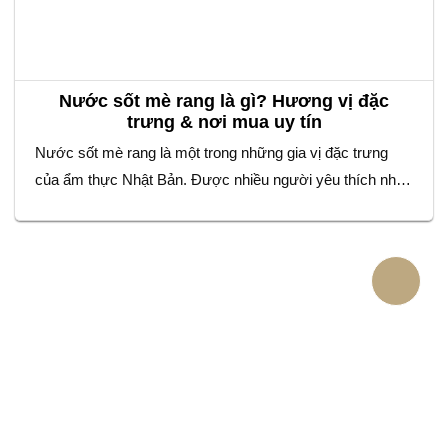
Nước sốt mè rang là gì? Hương vị đặc
trưng & nơi mua uy tín
Nước sốt mè rang là một trong những gia vị đặc trưng
của ẩm thực Nhật Bản. Được nhiều người yêu thích nhờ
hương vị béo thơm và đậm đà. Với sự kết hợp tinh tế
giữa mè rang, giấm, dầu mè và nước tương. Loại sốt này
không chỉ làm tăng độ ngon cho…