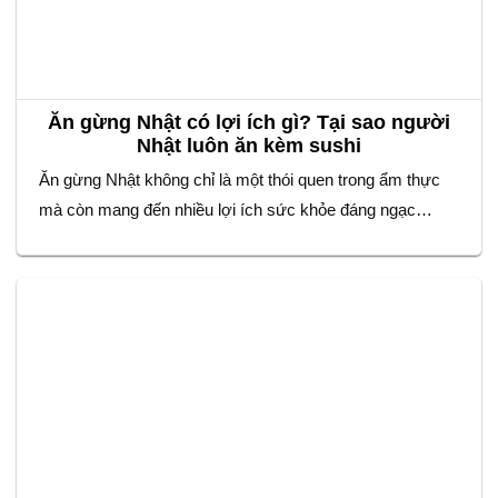
Ăn gừng Nhật có lợi ích gì? Tại sao người
Nhật luôn ăn kèm sushi
Ăn gừng Nhật không chỉ là một thói quen trong ẩm thực
mà còn mang đến nhiều lợi ích sức khỏe đáng ngạc
nhiên. Nếu bạn từng thưởng thức sushi, chắc hẳn sẽ
nhận thấy một phần gừng muối mỏng, có màu hồng nhạt
hoặc vàng nhạt đi kèm. Đây không chỉ là món ăn…