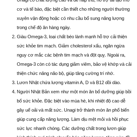
cơ và tế bào, đặc biệt cần thiết cho những người thường
xuyên vận động hoặc có nhu cầu bổ sung năng lượng
trong chế độ ăn hàng ngày.
Giàu Omega-3, loại chất béo lành mạnh hỗ trợ cải thiện
sức khỏe tim mạch. Giảm cholesterol xấu, ngăn ngừa
nguy cơ mắc các bệnh tim mạch và đột quỵ. Ngoài ra,
Omega-3 còn có tác dụng giảm viêm, bảo vệ khớp và cải
thiện chức năng não bộ, giúp tăng cường trí nhớ.
Lươn Nhật chứa lượng vitamin A, D và B12 dồi dào.
Người Nhật Bản xem như một món ăn bổ dưỡng giúp bồi
bổ sức khỏe. Đặc biệt vào mùa hè, khi nhiệt độ cao dễ
gây uể oải và mất sức. Unagi trở thành món ăn phổ biến
giúp cung cấp năng lượng. Làm dịu mệt mỏi và hồi phục
sức lực nhanh chóng. Các dưỡng chất trong lươn giúp