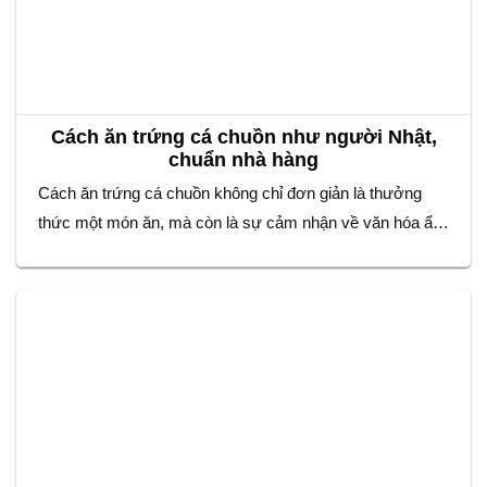
Cách ăn trứng cá chuồn như người Nhật,
chuẩn nhà hàng
Cách ăn trứng cá chuồn không chỉ đơn giản là thưởng
thức một món ăn, mà còn là sự cảm nhận về văn hóa ẩm
thực tinh tế của người Nhật. Với vị giòn sần sật đặc
trưng, trứng cá chuồn được sử dụng rộng rãi trong các
món sushi, sashimi,… Để tận hưởng trọn…