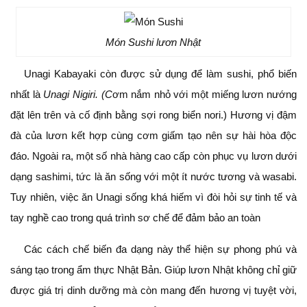
Món Sushi lươn Nhật
Unagi Kabayaki còn được sử dụng để làm sushi, phổ biến
nhất là
Unagi Nigiri. (C
ơm nắm nhỏ với một miếng lươn nướng
đặt lên trên và cố định bằng sợi rong biển nori.) Hương vị đậm
đà của lươn kết hợp cùng cơm giấm tạo nên sự hài hòa độc
đáo. Ngoài ra, một số nhà hàng cao cấp còn phục vụ lươn dưới
dạng sashimi, tức là ăn sống với một ít nước tương và wasabi.
Tuy nhiên, việc ăn Unagi sống khá hiếm vì đòi hỏi sự tinh tế và
tay nghề cao trong quá trình sơ chế để đảm bảo an toàn
Các cách chế biến đa dạng này thể hiện sự phong phú và
sáng tạo trong ẩm thực Nhật Bản. Giúp lươn Nhật không chỉ giữ
được giá trị dinh dưỡng mà còn mang đến hương vị tuyệt vời,