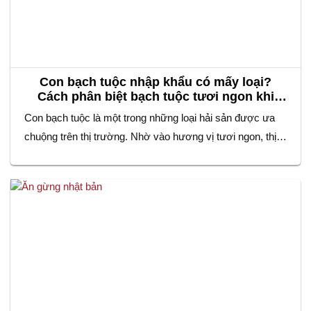
Con bạch tuộc nhập khẩu có mấy loại?
Cách phân biệt bạch tuộc tươi ngon khi
mua
Con bạch tuộc là một trong những loại hải sản được ưa
chuộng trên thị trường. Nhờ vào hương vị tươi ngon, thịt
dai giòn tự nhiên và giá trị dinh dưỡng cao. Không chỉ xuất
hiện trong những bữa ăn gia đình, bạch tuộc còn là
nguyên liệu không thể thiếu trong các món…