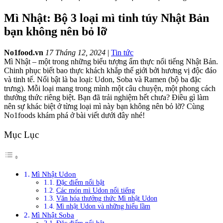
Mì Nhật: Bộ 3 loại mì tinh túy Nhật Bản
bạn không nên bỏ lỡ
No1food.vn
17 Tháng 12, 2024
|
Tin tức
Mì Nhật – một trong những biểu tượng ẩm thực nổi tiếng Nhật Bản.
Chinh phục biết bao thực khách khắp thế giới bởi hương vị độc đáo
và tinh tế. Nổi bật là ba loại: Udon, Soba và Ramen (bộ ba đặc
trưng). Mỗi loại mang trong mình một câu chuyện, một phong cách
thưởng thức riêng biệt. Bạn đã trải nghiệm hết chưa? Điều gì làm
nên sự khác biệt ở từng loại mì này bạn không nên bỏ lỡ? Cùng
No1foods khám phá ở bài viết dưới đây nhé!
Mục Lục
Mì Nhật Udon
Đặc điểm nổi bật
Các món mì Udon nổi tiếng
Văn hóa thưởng thức Mì nhật Udon
Mì nhật Udon và những hiểu lầm
Mì Nhật Soba