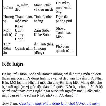
Dai mềm,
To, mềm,
Mảnh, chắc,
Sợi mì
màu vàng
dẻo
vị kiều mạch
óng
Hương
Thanh đạm,
Tinh tế, nhẹ
Đậm đà,
vị
mộc mạc
nhàng
phong phú
Kake
Shoyu,
Món
Udon,
Zaru Soba,
Tonkotsu,
nổi bật
Curry
Kake Soba
Miso
Udon
Thời
Ăn lạnh (hè),
Phổ biến
điểm
Quanh năm
ăn nóng
quanh năm
ăn
(đông)
Kết luận
Ba loại mì Udon, Soba và Ramen không chỉ là những món ăn đơn
thuần mà còn chứa đựng tinh hoa và nét đẹp văn hóa ẩm thực Nhật
Bản. Mỗi loại mì Nhật là một câu chuyện riêng biệt. Mang đến cho
bạn trải nghiệm vị giác độc đáo khó quên. Nếu bạn chưa thử hết bộ
ba mì Nhật này, đừng ngần ngại bước trải nghiệm nhé! Chắc chắn
rằng bạn sẽ “mê sợi mì Nhật, nhớ vị nước dùng”!!
Xem thêm:
Cửa hàng thực phẩm đông lạnh chất lượng, giá mềm