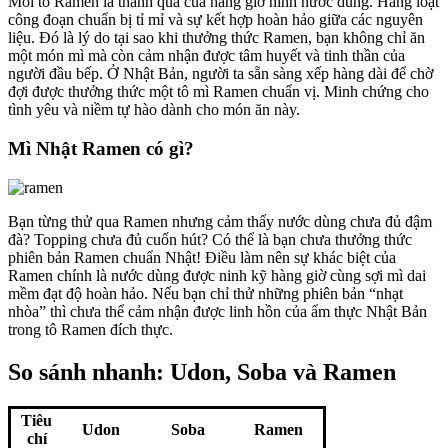
Mỗi tô Ramen là thành quả của hàng giờ ninh nước dùng. Hàng loạt
công đoạn chuẩn bị tỉ mỉ và sự kết hợp hoàn hảo giữa các nguyên
liệu. Đó là lý do tại sao khi thưởng thức Ramen, bạn không chỉ ăn
một món mì mà còn cảm nhận được tâm huyết và tinh thần của
người đầu bếp. Ở Nhật Bản, người ta sẵn sàng xếp hàng dài để chờ
đợi được thưởng thức một tô mì Ramen chuẩn vị. Minh chứng cho
tình yêu và niềm tự hào dành cho món ăn này.
Mì Nhật Ramen có gì?
Bạn từng thử qua Ramen nhưng cảm thấy nước dùng chưa đủ đậm
đà? Topping chưa đủ cuốn hút? Có thể là bạn chưa thưởng thức
phiên bản Ramen chuẩn Nhật! Điều làm nên sự khác biệt của
Ramen chính là nước dùng được ninh kỹ hàng giờ cùng sợi mì dai
mềm đạt độ hoàn hảo. Nếu bạn chỉ thử những phiên bản “nhạt
nhòa” thì chưa thể cảm nhận được linh hồn của ẩm thực Nhật Bản
trong tô Ramen đích thực.
So sánh nhanh: Udon, Soba và Ramen
Tiêu
Udon
Soba
Ramen
chí