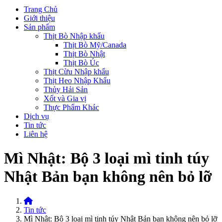
Trang Chủ
Giới thiệu
Sản phẩm
Thịt Bò Nhập khẩu
Thịt Bò Mỹ/Canada
Thịt Bò Nhật
Thịt Bò Úc
Thịt Cừu Nhập khẩu
Thịt Heo Nhập Khẩu
Thủy Hải Sản
Xốt và Gia vị
Thực Phẩm Khác
Dịch vụ
Tin tức
Liên hệ
Mì Nhật: Bộ 3 loại mì tinh túy
Nhật Bản bạn không nên bỏ lỡ
Home
Tin tức
Mì Nhật: Bộ 3 loại mì tinh túy Nhật Bản bạn không nên bỏ lỡ