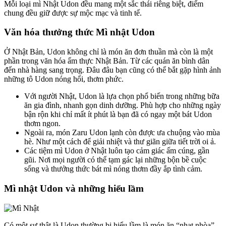
Mỗi loại mì Nhật Udon đều mang một sắc thái riêng biệt, điểm
chung đều giữ được sự mộc mạc và tinh tế.
Văn hóa thưởng thức Mì nhật Udon
Ở Nhật Bản, Udon không chỉ là món ăn đơn thuần mà còn là một
phần trong văn hóa ẩm thực Nhật Bản. Từ các quán ăn bình dân
đến nhà hàng sang trọng. Đâu đâu bạn cũng có thể bắt gặp hình ảnh
những tô Udon nóng hổi, thơm phức.
Với người Nhật, Udon là lựa chọn phổ biến trong những bữa
ăn gia đình, nhanh gọn dinh dưỡng. Phù hợp cho những ngày
bận rộn khi chỉ mất ít phút là bạn đã có ngay một bát Udon
thơm ngon.
Ngoài ra, món Zaru Udon lạnh còn được ưa chuộng vào mùa
hè. Như một cách để giải nhiệt và thư giãn giữa tiết trời oi ả.
Các tiệm mì Udon ở Nhật luôn tạo cảm giác ấm cúng, gần
gũi. Nơi mọi người có thể tạm gác lại những bộn bề cuộc
sống và thưởng thức bát mì nóng thơm đầy ắp tình cảm.
Mì nhật Udon và những hiểu lầm
Có một sự thật là Udon thường bị hiểu lầm là món ăn “nhạt nhòa”