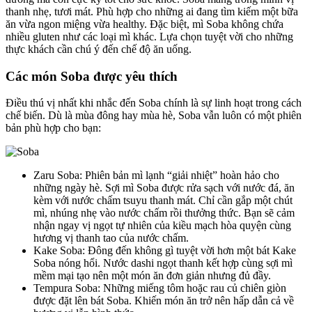
thanh nhẹ, tươi mát. Phù hợp cho những ai đang tìm kiếm một bữa
ăn vừa ngon miệng vừa healthy. Đặc biệt, mì Soba không chứa
nhiều gluten như các loại mì khác. Lựa chọn tuyệt vời cho những
thực khách cần chú ý đến chế độ ăn uống.
Các món Soba được yêu thích
Điều thú vị nhất khi nhắc đến Soba chính là sự linh hoạt trong cách
chế biến. Dù là mùa đông hay mùa hè, Soba vẫn luôn có một phiên
bản phù hợp cho bạn:
Zaru Soba: Phiên bản mì lạnh “giải nhiệt” hoàn hảo cho
những ngày hè. Sợi mì Soba được rửa sạch với nước đá, ăn
kèm với nước chấm tsuyu thanh mát. Chỉ cần gắp một chút
mì, nhúng nhẹ vào nước chấm rồi thưởng thức. Bạn sẽ cảm
nhận ngay vị ngọt tự nhiên của kiều mạch hòa quyện cùng
hương vị thanh tao của nước chấm.
Kake Soba: Đông đến không gì tuyệt vời hơn một bát Kake
Soba nóng hổi. Nước dashi ngọt thanh kết hợp cùng sợi mì
mềm mại tạo nên một món ăn đơn giản nhưng đủ đầy.
Tempura Soba: Những miếng tôm hoặc rau củ chiên giòn
được đặt lên bát Soba. Khiến món ăn trở nên hấp dẫn cả về