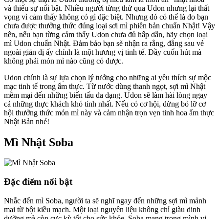
và thiếu sự nổi bật. Nhiều người từng thử qua Udon nhưng lại thất
vọng vì cảm thấy không có gì đặc biệt. Nhưng đó có thể là do bạn
chưa được thưởng thức đúng loại sơi mì phiên bản chuẩn Nhật! Vậy
nên, nếu bạn từng cảm thấy Udon chưa đủ hấp dẫn, hãy chọn loại
mì Udon chuẩn Nhật. Đảm bảo bạn sẽ nhận ra rằng, đằng sau vẻ
ngoài giản dị ấy chính là một hương vị tinh tế. Đầy cuốn hút mà
không phải món mì nào cũng có được.
Udon chính là sự lựa chọn lý tưởng cho những ai yêu thích sự mộc
mạc tinh tế trong ẩm thực. Từ nước dùng thanh ngọt, sợi mì Nhật
mềm mại đến những biến tấu đa dạng. Udon sẽ làm hài lòng ngay
cả những thực khách khó tính nhất. Nếu có cơ hội, đừng bỏ lỡ cơ
hội thưởng thức món mì này và cảm nhận trọn vẹn tinh hoa ẩm thực
Nhật Bản nhé!
Mì Nhật Soba
Đặc điểm nổi bật
Nhắc đến mì Soba, người ta sẽ nghĩ ngay đến những sợi mì mảnh
mai từ bột kiều mạch. Một loại nguyên liệu không chỉ giàu dinh
dưỡng mà còn cực kỳ tốt cho sức khỏe. Soba mang trong mình vị