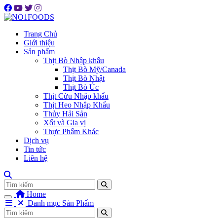
Trang Chủ
Giới thiệu
Sản phẩm
Thịt Bò Nhập khẩu
Thịt Bò Mỹ/Canada
Thịt Bò Nhật
Thịt Bò Úc
Thịt Cừu Nhập khẩu
Thịt Heo Nhập Khẩu
Thủy Hải Sản
Xốt và Gia vị
Thực Phẩm Khác
Dịch vụ
Tin tức
Liên hệ
Tìm
Home
Danh mục Sản Phẩm