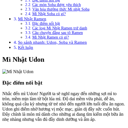
Đặc điểm nổi bật
Các món Soba được yêu thích
Văn hóa thưởng thức Mì nhật Soba
Mì Nhật Soba có gì?
Mì Nhật Ramen
Đặc điểm nổi bật
Các loại Mì Nhật Ramen trứ danh
Câu chuyện đằng sau tô Ramen
Mì Nhật Ramen có gì?
So sánh nhanh: Udon, Soba và Ramen
Kết luận
Mì Nhật Udon
Đặc điểm nổi bật
Nhắc đến mì Udon! Người ta sẽ nghĩ ngay đến những sợi mì to
tròn, mềm mịn làm từ bột lúa mì. Độ dai mềm vừa phải, dễ ăn,
không quá cầu kỳ nhưng từ trẻ nhỏ đến người lớn tuổi đều ăn ngon.
Udon ghi điểm nhờ hương vị mộc mạc, giản dị đầy sức cuốn hút.
Đây chính là món mì dành cho những ai đang tìm kiếm một bữa ăn
nhẹ nhàng nhưng vẫn đủ đầy dinh dưỡng và ấm áp.