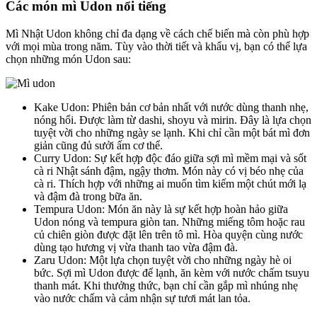
Các món mì Udon nổi tiếng
Mì Nhật Udon không chỉ đa dạng về cách chế biến mà còn phù hợp
với mọi mùa trong năm. Tùy vào thời tiết và khẩu vị, bạn có thể lựa
chọn những món Udon sau:
Kake Udon: Phiên bản cơ bản nhất với nước dùng thanh nhẹ,
nóng hổi. Được làm từ dashi, shoyu và mirin. Đây là lựa chọn
tuyệt vời cho những ngày se lạnh. Khi chỉ cần một bát mì đơn
giản cũng đủ sưởi ấm cơ thể.
Curry Udon: Sự kết hợp độc đáo giữa sợi mì mềm mại và sốt
cà ri Nhật sánh đậm, ngậy thơm. Món này có vị béo nhẹ của
cà ri. Thích hợp với những ai muốn tìm kiếm một chút mới lạ
và đậm đà trong bữa ăn.
Tempura Udon: Món ăn này là sự kết hợp hoàn hảo giữa
Udon nóng và tempura giòn tan. Những miếng tôm hoặc rau
củ chiên giòn được đặt lên trên tô mì. Hòa quyện cùng nước
dùng tạo hương vị vừa thanh tao vừa đậm đà.
Zaru Udon: Một lựa chọn tuyệt vời cho những ngày hè oi
bức. Sợi mì Udon được để lạnh, ăn kèm với nước chấm tsuyu
thanh mát. Khi thưởng thức, bạn chỉ cần gắp mì nhúng nhẹ
vào nước chấm và cảm nhận sự tươi mát lan tỏa.