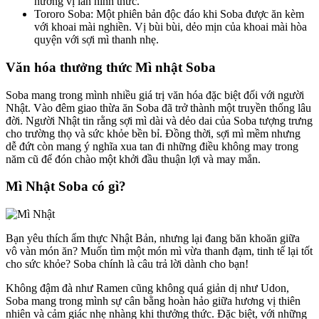
hương vị lẫn hình thức.
Tororo Soba: Một phiên bản độc đáo khi Soba được ăn kèm
với khoai mài nghiền. Vị bùi bùi, dẻo mịn của khoai mài hòa
quyện với sợi mì thanh nhẹ.
Văn hóa thưởng thức Mì nhật Soba
Soba mang trong mình nhiều giá trị văn hóa đặc biệt đối với người
Nhật. Vào đêm giao thừa ăn Soba đã trở thành một truyền thống lâu
đời. Người Nhật tin rằng sợi mì dài và dẻo dai của Soba tượng trưng
cho trường thọ và sức khỏe bền bỉ. Đồng thời, sợi mì mềm nhưng
dễ đứt còn mang ý nghĩa xua tan đi những điều không may trong
năm cũ để đón chào một khởi đầu thuận lợi và may mắn.
Mì Nhật Soba có gì?
Bạn yêu thích ẩm thực Nhật Bản, nhưng lại đang băn khoăn giữa
vô vàn món ăn? Muốn tìm một món mì vừa thanh đạm, tinh tế lại tốt
cho sức khỏe? Soba chính là câu trả lời dành cho bạn!
Không đậm đà như Ramen cũng không quá giản dị như Udon,
Soba mang trong mình sự cân bằng hoàn hảo giữa hương vị thiên
nhiên và cảm giác nhẹ nhàng khi thưởng thức. Đặc biệt, với những