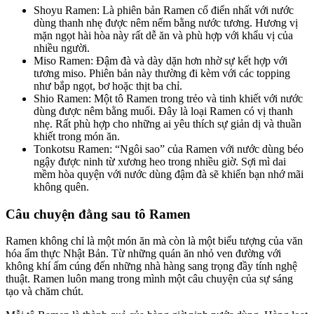
Shoyu Ramen: Là phiên bản Ramen cổ điển nhất với nước
dùng thanh nhẹ được nêm nếm bằng nước tương. Hương vị
mặn ngọt hài hòa này rất dễ ăn và phù hợp với khẩu vị của
nhiều người.
Miso Ramen: Đậm đà và dày dặn hơn nhờ sự kết hợp với
tương miso. Phiên bản này thường đi kèm với các topping
như bắp ngọt, bơ hoặc thịt ba chỉ.
Shio Ramen: Một tô Ramen trong trẻo và tinh khiết với nước
dùng được nêm bằng muối. Đây là loại Ramen có vị thanh
nhẹ. Rất phù hợp cho những ai yêu thích sự giản dị và thuần
khiết trong món ăn.
Tonkotsu Ramen: “Ngôi sao” của Ramen với nước dùng béo
ngậy được ninh từ xương heo trong nhiều giờ. Sợi mì dai
mềm hòa quyện với nước dùng đậm đà sẽ khiến bạn nhớ mãi
không quên.
Câu chuyện đằng sau tô Ramen
Ramen không chỉ là một món ăn mà còn là một biểu tượng của văn
hóa ẩm thực Nhật Bản. Từ những quán ăn nhỏ ven đường với
không khí ấm cúng đến những nhà hàng sang trọng đầy tính nghệ
thuật. Ramen luôn mang trong mình một câu chuyện của sự sáng
tạo và chăm chút.