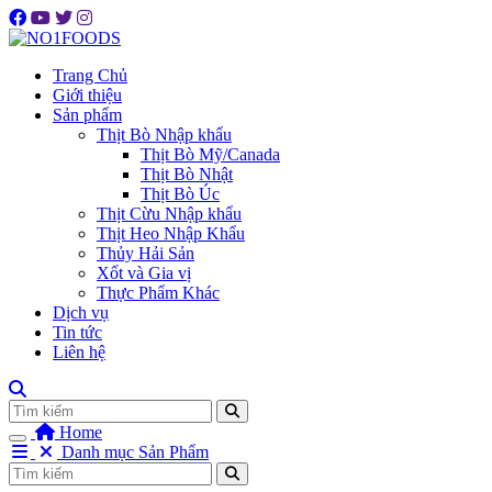
Trang Chủ
Giới thiệu
Sản phẩm
Thịt Bò Nhập khẩu
Thịt Bò Mỹ/Canada
Thịt Bò Nhật
Thịt Bò Úc
Thịt Cừu Nhập khẩu
Thịt Heo Nhập Khẩu
Thủy Hải Sản
Xốt và Gia vị
Thực Phẩm Khác
Dịch vụ
Tin tức
Liên hệ
Tìm
Home
Danh mục Sản Phẩm