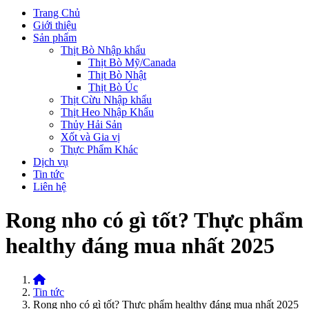
Trang Chủ
Giới thiệu
Sản phẩm
Thịt Bò Nhập khẩu
Thịt Bò Mỹ/Canada
Thịt Bò Nhật
Thịt Bò Úc
Thịt Cừu Nhập khẩu
Thịt Heo Nhập Khẩu
Thủy Hải Sản
Xốt và Gia vị
Thực Phẩm Khác
Dịch vụ
Tin tức
Liên hệ
Rong nho có gì tốt? Thực phẩm
healthy đáng mua nhất 2025
Home
Tin tức
Rong nho có gì tốt? Thực phẩm healthy đáng mua nhất 2025