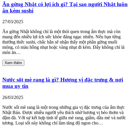
Ăn gừng Nhật có lợi ích gì? Tại sao người Nhật luôn
ăn kèm sushi
27/03/2025
Ăn gừng Nhật không chỉ là một thói quen trong ẩm thực mà còn
mang đến nhiều lợi ích sức khỏe đáng ngạc nhiên. Nếu bạn từng
thưởng thức sushi, chắc hẳn sẽ nhận thấy một phần gừng muối
mỏng, có màu hồng nhạt hoặc vàng nhạt đi kèm. Đây không chỉ là
món ăn…
Xem thêm
Nước sốt mè rang là gì? Hương vị đặc trưng & nơi
mua uy tín
26/03/2025
Nước sốt mè rang là một trong những gia vị đặc trưng của ẩm thực
Nhật Bản. Được nhiều người yêu thích nhờ hương vị béo thơm và
đậm đà. Với sự kết hợp tinh tế giữa mè rang, giấm, dầu mè và nước
tương. Loại sốt này không chỉ làm tăng độ ngon cho…