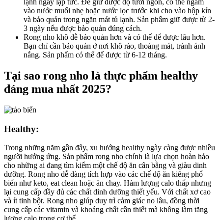
lạnh ngay lập tức. Để giữ được độ tươi ngon, có thể ngâm
vào nước muối nhẹ hoặc nước lọc trước khi cho vào hộp kín
và bảo quản trong ngăn mát tủ lạnh. Sản phẩm giữ được từ 2-
3 ngày nếu được bảo quản đúng cách.
Rong nho khô dễ bảo quản hơn và có thể để được lâu hơn.
Bạn chỉ cần bảo quản ở nơi khô ráo, thoáng mát, tránh ánh
nắng. Sản phẩm có thể để được từ 6-12 tháng.
Tại sao rong nho là thực phẩm healthy
đáng mua nhất 2025?
Healthy:
Trong những năm gần đây, xu hướng healthy ngày càng được nhiều
người hưởng ứng. Sản phẩm rong nho chính là lựa chọn hoàn hảo
cho những ai đang tìm kiếm một chế độ ăn cân bằng và giàu dinh
dưỡng. Rong nho dễ dàng tích hợp vào các chế độ ăn kiêng phổ
biến như keto, eat clean hoặc ăn chay. Hàm lượng calo thấp nhưng
lại cung cấp đầy đủ các chất dinh dưỡng thiết yếu. Với chất xơ cao
và ít tinh bột. Rong nho giúp duy trì cảm giác no lâu, đồng thời
cung cấp các vitamin và khoáng chất cần thiết mà không làm tăng
lượng calo trong cơ thể.