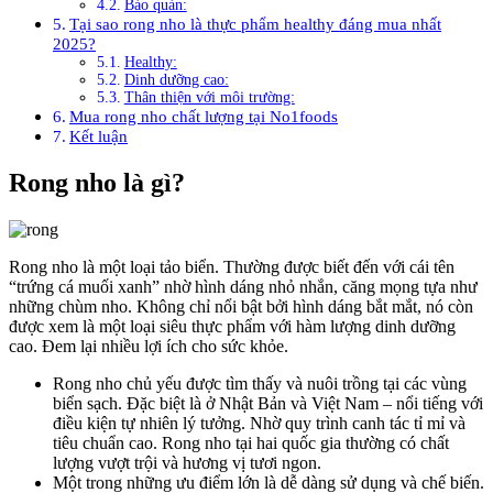
Bảo quản:
Tại sao rong nho là thực phẩm healthy đáng mua nhất
2025?
Healthy:
Dinh dưỡng cao:
Thân thiện với môi trường:
Mua rong nho chất lượng tại No1foods
Kết luận
Rong nho là gì?
Rong nho là một loại tảo biển. Thường được biết đến với cái tên
“trứng cá muối xanh” nhờ hình dáng nhỏ nhắn, căng mọng tựa như
những chùm nho. Không chỉ nổi bật bởi hình dáng bắt mắt, nó còn
được xem là một loại siêu thực phẩm với hàm lượng dinh dưỡng
cao. Đem lại nhiều lợi ích cho sức khỏe.
Rong nho chủ yếu được tìm thấy và nuôi trồng tại các vùng
biển sạch. Đặc biệt là ở Nhật Bản và Việt Nam – nổi tiếng với
điều kiện tự nhiên lý tưởng. Nhờ quy trình canh tác tỉ mỉ và
tiêu chuẩn cao. Rong nho tại hai quốc gia thường có chất
lượng vượt trội và hương vị tươi ngon.
Một trong những ưu điểm lớn là dễ dàng sử dụng và chế biến.