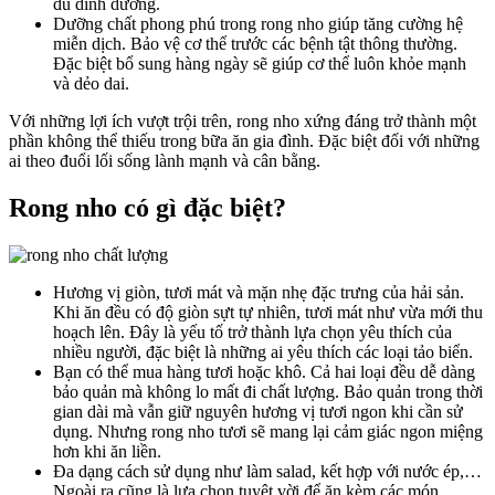
đủ dinh dưỡng.
Dưỡng chất phong phú trong rong nho giúp tăng cường hệ
miễn dịch. Bảo vệ cơ thể trước các bệnh tật thông thường.
Đặc biệt bổ sung hàng ngày sẽ giúp cơ thể luôn khỏe mạnh
và dẻo dai.
Với những lợi ích vượt trội trên, rong nho xứng đáng trở thành một
phần không thể thiếu trong bữa ăn gia đình. Đặc biệt đối với những
ai theo đuổi lối sống lành mạnh và cân bằng.
Rong nho có gì đặc biệt?
Hương vị giòn, tươi mát và mặn nhẹ đặc trưng của hải sản.
Khi ăn đều có độ giòn sựt tự nhiên, tươi mát như vừa mới thu
hoạch lên. Đây là yếu tố trở thành lựa chọn yêu thích của
nhiều người, đặc biệt là những ai yêu thích các loại tảo biển.
Bạn có thể mua hàng tươi hoặc khô. Cả hai loại đều dễ dàng
bảo quản mà không lo mất đi chất lượng. Bảo quản trong thời
gian dài mà vẫn giữ nguyên hương vị tươi ngon khi cần sử
dụng. Nhưng rong nho tươi sẽ mang lại cảm giác ngon miệng
hơn khi ăn liền.
Đa dạng cách sử dụng như làm salad, kết hợp với nước ép,…
Ngoài ra cũng là lựa chọn tuyệt vời để ăn kèm các món