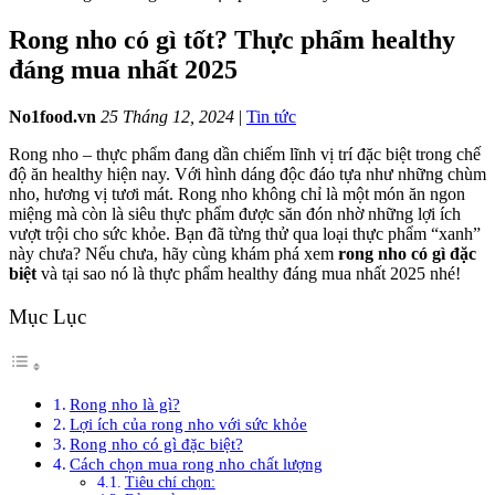
Rong nho có gì tốt? Thực phẩm healthy
đáng mua nhất 2025
No1food.vn
25 Tháng 12, 2024
|
Tin tức
Rong nho – thực phẩm đang dần chiếm lĩnh vị trí đặc biệt trong chế
độ ăn healthy hiện nay. Với hình dáng độc đáo tựa như những chùm
nho, hương vị tươi mát. Rong nho không chỉ là một món ăn ngon
miệng mà còn là siêu thực phẩm được săn đón nhờ những lợi ích
vượt trội cho sức khỏe. Bạn đã từng thử qua loại thực phẩm “xanh”
này chưa? Nếu chưa, hãy cùng khám phá xem
rong nho có gì đặc
biệt
và tại sao nó là thực phẩm healthy đáng mua nhất 2025 nhé!
Mục Lục
Rong nho là gì?
Lợi ích của rong nho với sức khỏe
Rong nho có gì đặc biệt?
Cách chọn mua rong nho chất lượng
Tiêu chí chọn: