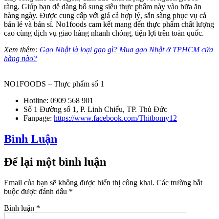
ràng. Giúp bạn dễ dàng bổ sung siêu thực phẩm này vào bữa ăn
hàng ngày. Được cung cấp với giá cả hợp lý, sẵn sàng phục vụ cả
bán lẻ và bán sỉ. No1foods cam kết mang đến thực phẩm chất lượng
cao cùng dịch vụ giao hàng nhanh chóng, tiện lợi trên toàn quốc.
Xem thêm:
Gạo Nhật là loại gạo gì? Mua gạo Nhật ở TPHCM cửa
hàng nào?
—————————————————————————
NO1FOODS – Thực phẩm số 1
Hotline: 0909 568 901
Số 1 Đường số 1, P. Linh Chiểu, TP. Thủ Đức
Fanpage:
https://www.facebook.com/Thitbomy12
Bình Luận
Để lại một bình luận
Email của bạn sẽ không được hiển thị công khai.
Các trường bắt
buộc được đánh dấu
*
Bình luận
*