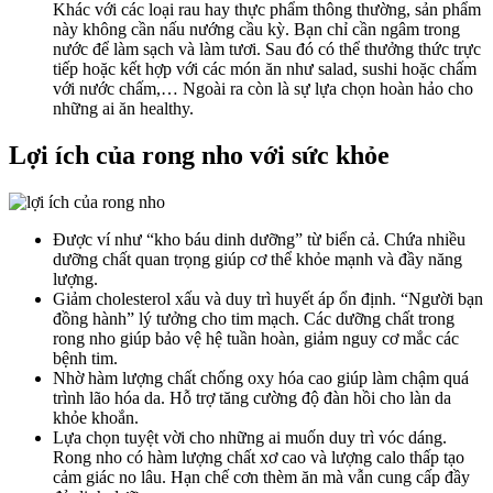
Khác với các loại rau hay thực phẩm thông thường, sản phẩm
này không cần nấu nướng cầu kỳ. Bạn chỉ cần ngâm trong
nước để làm sạch và làm tươi. Sau đó có thể thưởng thức trực
tiếp hoặc kết hợp với các món ăn như salad, sushi hoặc chấm
với nước chấm,… Ngoài ra còn là sự lựa chọn hoàn hảo cho
những ai ăn healthy.
Lợi ích của rong nho với sức khỏe
Được ví như “kho báu dinh dưỡng” từ biển cả. Chứa nhiều
dưỡng chất quan trọng giúp cơ thể khỏe mạnh và đầy năng
lượng.
Giảm cholesterol xấu và duy trì huyết áp ổn định. “Người bạn
đồng hành” lý tưởng cho tim mạch. Các dưỡng chất trong
rong nho giúp bảo vệ hệ tuần hoàn, giảm nguy cơ mắc các
bệnh tim.
Nhờ hàm lượng chất chống oxy hóa cao giúp làm chậm quá
trình lão hóa da. Hỗ trợ tăng cường độ đàn hồi cho làn da
khỏe khoắn.
Lựa chọn tuyệt vời cho những ai muốn duy trì vóc dáng.
Rong nho có hàm lượng chất xơ cao và lượng calo thấp tạo
cảm giác no lâu. Hạn chế cơn thèm ăn mà vẫn cung cấp đầy