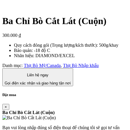
Ba Chỉ Bò Cắt Lát (Cuộn)
300.000
₫
Quy cách đóng gói (Trọng lượng/kích thước): 500g/khay
Bảo quản: -18 độ C
Nhãn hiệu: DIAMOND/EXCEL
Danh mục:
Thịt Bò Mỹ/Canada
,
Thịt Bò Nhập khẩu
Liên hệ ngay
Gọi điện xác nhận và giao hàng tận nơi
Đặt mua
×
Ba Chỉ Bò Cắt Lát (Cuộn)
Bạn vui lòng nhập đúng số điện thoại để chúng tôi sẽ gọi tư vấn