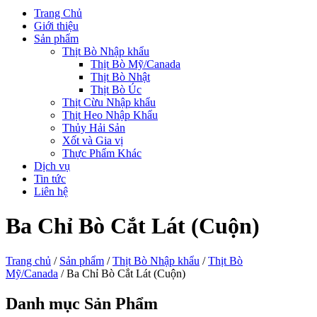
Trang Chủ
Giới thiệu
Sản phẩm
Thịt Bò Nhập khẩu
Thịt Bò Mỹ/Canada
Thịt Bò Nhật
Thịt Bò Úc
Thịt Cừu Nhập khẩu
Thịt Heo Nhập Khẩu
Thủy Hải Sản
Xốt và Gia vị
Thực Phẩm Khác
Dịch vụ
Tin tức
Liên hệ
Ba Chỉ Bò Cắt Lát (Cuộn)
Trang chủ
/
Sản phẩm
/
Thịt Bò Nhập khẩu
/
Thịt Bò
Mỹ/Canada
/ Ba Chỉ Bò Cắt Lát (Cuộn)
Danh mục Sản Phẩm