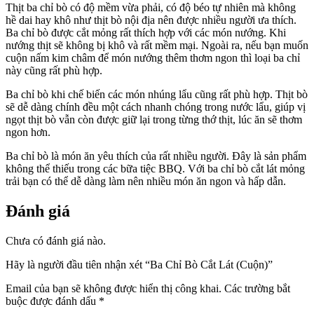
Thịt ba chỉ bò có độ mềm vừa phải, có độ béo tự nhiên mà không
hề dai hay khô như thịt bò nội địa nên được nhiều người ưa thích.
Ba chỉ bò được cắt mỏng rất thích hợp với các món nướng. Khi
nướng thịt sẽ không bị khô và rất mềm mại. Ngoài ra, nếu bạn muốn
cuộn nấm kim châm để món nướng thêm thơm ngon thì loại ba chỉ
này cũng rất phù hợp.
Ba chỉ bò khi chế biến các món nhúng lẩu cũng rất phù hợp. Thịt bò
sẽ dễ dàng chính đều một cách nhanh chóng trong nước lẩu, giúp vị
ngọt thịt bò vẫn còn được giữ lại trong từng thớ thịt, lúc ăn sẽ thơm
ngon hơn.
Ba chỉ bò là món ăn yêu thích của rất nhiều người. Đây là sản phẩm
không thể thiếu trong các bữa tiệc BBQ. Với ba chỉ bò cắt lát mỏng
trải bạn có thể dễ dàng làm nên nhiều món ăn ngon và hấp dẫn.
Đánh giá
Chưa có đánh giá nào.
Hãy là người đầu tiên nhận xét “Ba Chỉ Bò Cắt Lát (Cuộn)”
Email của bạn sẽ không được hiển thị công khai.
Các trường bắt
buộc được đánh dấu
*