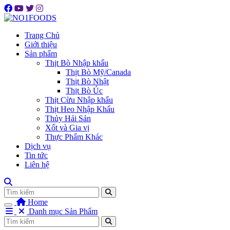
Trang Chủ
Giới thiệu
Sản phẩm
Thịt Bò Nhập khẩu
Thịt Bò Mỹ/Canada
Thịt Bò Nhật
Thịt Bò Úc
Thịt Cừu Nhập khẩu
Thịt Heo Nhập Khẩu
Thủy Hải Sản
Xốt và Gia vị
Thực Phẩm Khác
Dịch vụ
Tin tức
Liên hệ
Tìm
Home
Danh mục Sản Phẩm