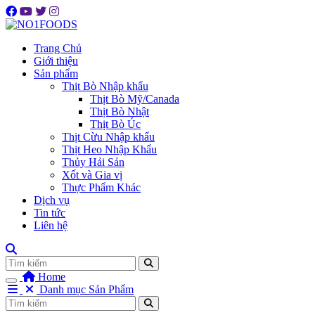
Trang Chủ
Giới thiệu
Sản phẩm
Thịt Bò Nhập khẩu
Thịt Bò Mỹ/Canada
Thịt Bò Nhật
Thịt Bò Úc
Thịt Cừu Nhập khẩu
Thịt Heo Nhập Khẩu
Thủy Hải Sản
Xốt và Gia vị
Thực Phẩm Khác
Dịch vụ
Tin tức
Liên hệ
Tìm
Home
Danh mục Sản Phẩm