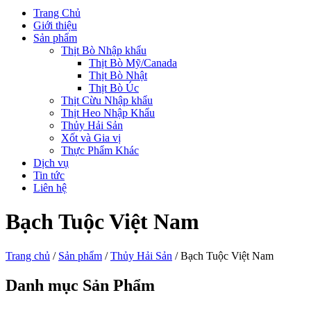
Trang Chủ
Giới thiệu
Sản phẩm
Thịt Bò Nhập khẩu
Thịt Bò Mỹ/Canada
Thịt Bò Nhật
Thịt Bò Úc
Thịt Cừu Nhập khẩu
Thịt Heo Nhập Khẩu
Thủy Hải Sản
Xốt và Gia vị
Thực Phẩm Khác
Dịch vụ
Tin tức
Liên hệ
Bạch Tuộc Việt Nam
Trang chủ
/
Sản phẩm
/
Thủy Hải Sản
/ Bạch Tuộc Việt Nam
Danh mục Sản Phẩm