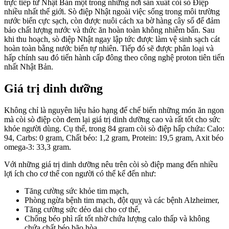
trực tiếp từ Nhật Bản một trong những nơi sản xuất còi sò Điệp
nhiều nhất thế giới. Sò điệp Nhật ngoài việc sống trong môi trường
nước biển cực sạch, còn được nuôi cách xa bờ hàng cây số để đảm
bảo chất lượng nước và thức ăn hoàn toàn không nhiễm bẩn. Sau
khi thu hoạch, sò điệp Nhật ngay lập tức được làm vệ sinh sạch cát
hoàn toàn bằng nước biển tự nhiên. Tiếp đó sẽ được phân loại và
hấp chính sau đó tiến hành cấp đông theo công nghệ proton tiên tiến
nhất Nhật Bản.
Giá trị dinh dưỡng
Không chỉ là nguyên liệu hảo hạng để chế biến những món ăn ngon
mà còi sò điệp còn đem lại giá trị dinh dưỡng cao và rất tốt cho sức
khỏe người dùng. Cụ thể, trong 84 gram còi sò điệp hấp chứa: Calo:
94, Carbs: 0 gram, Chất béo: 1,2 gram, Protein: 19,5 gram, Axit béo
omega-3: 33,3 gram.
Với những giá trị dinh dưỡng nêu trên còi sò điệp mang đến nhiều
lợi ích cho cơ thể con người có thể kể đến như:
Tăng cường sức khỏe tim mạch,
Phòng ngừa bệnh tim mạch, đột quỵ và các bệnh Alzheimer,
Tăng cường sức dẻo dai cho cơ thể,
Chống béo phì rất tốt nhờ chứa lượng calo thấp và không
chứa chất béo bão hòa,