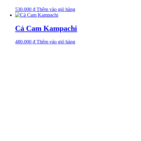
530.000
₫
Thêm vào giỏ hàng
Cá Cam Kampachi
480.000
₫
Thêm vào giỏ hàng
Văn phòng
Số 1, Đường Số 1, KP.4, P. Linh Chiểu, TP. Thủ Đức, TP. HCM
0972 060 501
0932 312 189