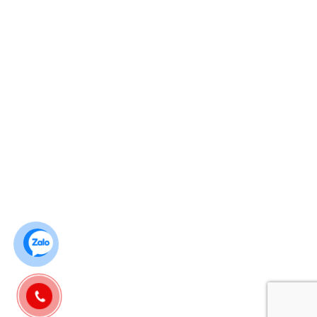
no1foods@gmail.com
www.no1foods.vn
Chính sách NO1FOODS
Hướng dẫn mua hàng
Chính sách bảo mật
Chính sách đổi, trả hàng & hoàn tiền
Chính sách giao, nhận & vận chuyển
Chính sách thanh toán
Kết nối
Lượt truy cập
Ghé thăm hôm nay : 111
Tháng này : 2664
Năm này : 64466