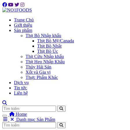
Trang Chủ
Giới thiệu
Sản phẩm
Thịt Bò Nhập khẩu
Thịt Bò Mỹ/Canada
Thịt Bò Nhật
Thịt Bò Úc
Thịt Cừu Nhập khẩu
Thịt Heo Nhập Khẩu
Thủy Hải Sản
Xốt và Gia vị
Thực Phẩm Khác
Dịch vụ
Tin tức
Liên hệ
Tìm
Home
Danh mục Sản Phẩm