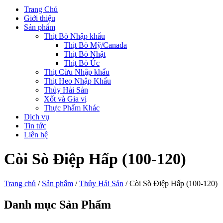
Trang Chủ
Giới thiệu
Sản phẩm
Thịt Bò Nhập khẩu
Thịt Bò Mỹ/Canada
Thịt Bò Nhật
Thịt Bò Úc
Thịt Cừu Nhập khẩu
Thịt Heo Nhập Khẩu
Thủy Hải Sản
Xốt và Gia vị
Thực Phẩm Khác
Dịch vụ
Tin tức
Liên hệ
Còi Sò Điệp Hấp (100-120)
Trang chủ
/
Sản phẩm
/
Thủy Hải Sản
/ Còi Sò Điệp Hấp (100-120)
Danh mục Sản Phẩm