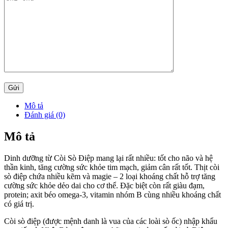
Mô tả
Đánh giá (0)
Mô tả
Dinh dưỡng từ Còi Sò Điệp mang lại rất nhiều: tốt cho não và hệ
thần kinh, tăng cường sức khỏe tim mạch, giảm cân rất tốt. Thịt còi
sò điệp chứa nhiều kẽm và magie – 2 loại khoáng chất hỗ trợ tăng
cường sức khỏe dẻo dai cho cơ thể. Đặc biệt còn rất giàu đạm,
protein; axit béo omega-3, vitamin nhóm B cùng nhiều khoáng chất
có giá trị.
Còi sò điệp (được mệnh danh là vua của các loài sò ốc) nhập khẩu