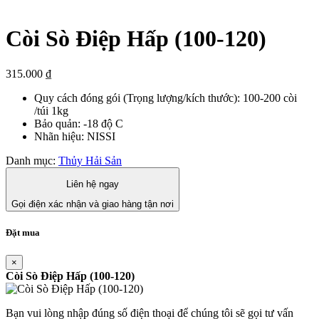
Còi Sò Điệp Hấp (100-120)
315.000
₫
Quy cách đóng gói (Trọng lượng/kích thước): 100-200 còi
/túi 1kg
Bảo quản: -18 độ C
Nhãn hiệu: NISSI
Danh mục:
Thủy Hải Sản
Liên hệ ngay
Gọi điện xác nhận và giao hàng tận nơi
Đặt mua
×
Còi Sò Điệp Hấp (100-120)
Bạn vui lòng nhập đúng số điện thoại để chúng tôi sẽ gọi tư vấn