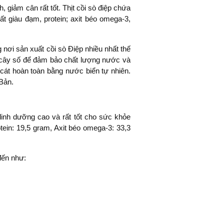
 giảm cân rất tốt. Thịt cồi sò điệp chứa
t giàu đạm, protein; axit béo omega-3,
 nơi sản xuất cồi sò Điệp nhiều nhất thế
g cây số để đảm bảo chất lượng nước và
cát hoàn toàn bằng nước biển tự nhiên.
 Bản.
dinh dưỡng cao và rất tốt cho sức khỏe
tein: 19,5 gram, Axit béo omega-3: 33,3
đến như: