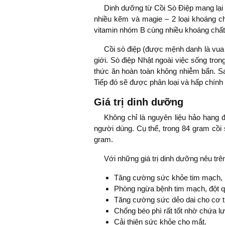
Dinh dưỡng từ Cồi Sò Điệp mang lại r
nhiều kẽm và magie – 2 loại khoáng ch
vitamin nhóm B cùng nhiều khoáng chất c
Cồi sò điệp (được mệnh danh là vua c
giới. Sò điệp Nhật ngoài việc sống tr
thức ăn hoàn toàn không nhiễm bẩn. Sa
Tiếp đó sẽ được phân loại và hấp chính 
Giá trị dinh dưỡng
Không chỉ là nguyên liệu hảo hạng 
người dùng. Cụ thể, trong 84 gram cồi 
gram.
Với những giá trị dinh dưỡng nêu trê
Tăng cường sức khỏe tim mạch,
Phòng ngừa bệnh tim mạch, đột q
Tăng cường sức dẻo dai cho cơ t
Chống béo phì rất tốt nhờ chứa l
Cải thiện sức khỏe cho mắt.