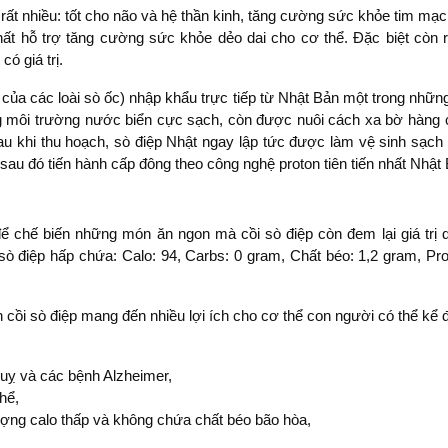
ất nhiều: tốt cho não và hệ thần kinh, tăng cường sức khỏe tim mạch,
ất hỗ trợ tăng cường sức khỏe dẻo dai cho cơ thể. Đặc biệt còn rấ
ó giá trị.
ủa các loài sò ốc) nhập khẩu trực tiếp từ Nhật Bản một trong những
ong môi trường nước biển cực sạch, còn được nuôi cách xa bờ hàn
u khi thu hoạch, sò điệp Nhật ngay lập tức được làm vệ sinh sạch 
sau đó tiến hành cấp đông theo công nghệ proton tiên tiến nhất Nhật
để chế biến những món ăn ngon mà cồi sò điệp còn đem lại giá trị 
sò điệp hấp chứa: Calo: 94, Carbs: 0 gram, Chất béo: 1,2 gram, Pro
n cồi sò điệp mang đến nhiều lợi ích cho cơ thể con người có thể kể 
uỵ và các bệnh Alzheimer,
hể,
ượng calo thấp và không chứa chất béo bão hòa,