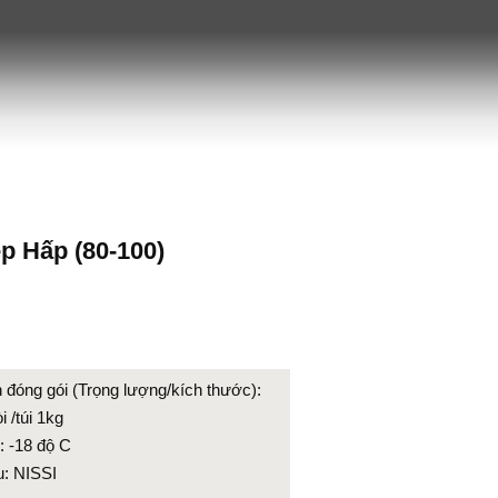
p Hấp (80-100)
₫
 đóng gói (Trọng lượng/kích thước):
i /túi 1kg
: -18 độ C
u: NISSI