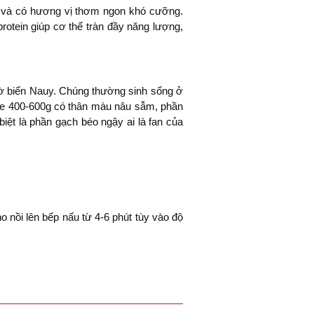
ến và có hương vị thơm ngon khó cưỡng.
otein giúp cơ thể tràn đầy năng lượng,
ờ biển Nauy. Chúng thường sinh sống ở
ize 400-600g có thân màu nâu sẫm, phần
biệt là phần gạch béo ngậy ai là fan của
 nồi lên bếp nấu từ 4-6 phút tùy vào độ