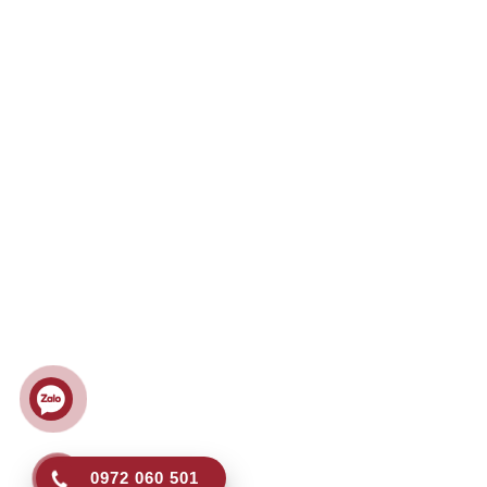
VĂN PHÒNG
CHÍNH SÁC
Số 1, Đường Số 1, KP.4, P. Linh Chiểu, TP.
Hướng dẫn m
Thủ Đức, TP. HCM
Chính sách b
0972 060 501
Chính sách đổi
0932 312 189
Chính sách gi
no1foods@gmail.com
Chính sách th
www.no1foods.vn
0972 060 501