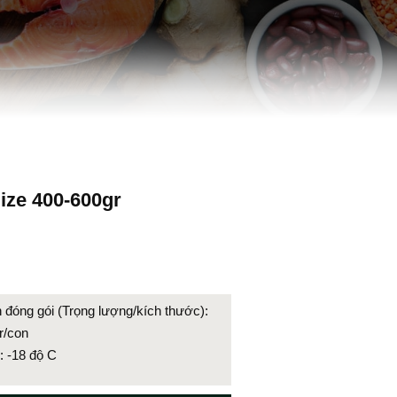
ize 400-600gr
₫
 đóng gói (Trọng lượng/kích thước):
r/con
: -18 độ C