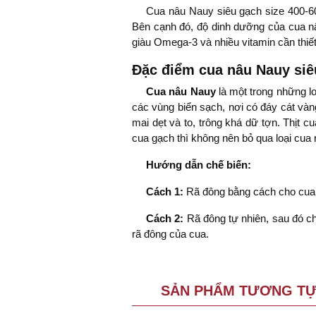
Cua nâu Nauy siêu gạch size 400-60
Bên cạnh đó, độ dinh dưỡng của cua nâ
giàu Omega-3 và nhiều vitamin cần thiế
Đặc điểm cua nâu Nauy siê
Cua nâu Nauy
là một trong những 
các vùng biển sạch, nơi có đáy cát và
mai dẹt và to, trông khá dữ tợn. Thịt c
cua gạch thì không nên bỏ qua loại cua 
Hướng dẫn chế biến:
Cách 1:
Rã đông bằng cách cho cua x
Cách 2:
Rã đông tự nhiên, sau đó ch
rã đông của cua.
SẢN PHẨM TƯƠNG T