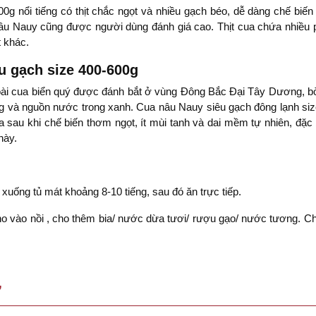
0g nổi tiếng có thịt chắc ngọt và nhiều gạch béo, dễ dàng chế bi
u Nauy cũng được người dùng đánh giá cao. Thịt cua chứa nhiều pr
t khác.
u gạch size 400-600g
loài cua biển quý được đánh bắt ở vùng Đông Bắc Đại Tây Dương, b
ng và nguồn nước trong xanh. Cua nâu Nauy siêu gạch đông lạnh s
ua sau khi chế biến thơm ngọt, ít mùi tanh và dai mềm tự nhiên, đặc 
này.
uống tủ mát khoảng 8-10 tiếng, sau đó ăn trực tiếp.
o vào nồi , cho thêm bia/ nước dừa tươi/ rượu gạo/ nước tương. Cho
Ự