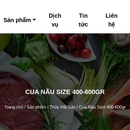
Dịch
Tin
Liên
Sản phẩm
vụ
tức
hệ
CUA NÂU SIZE 400-600GR
Trang chủ
/
Sản phẩm
/
Thủy Hải Sản
/ Cua Nâu Size 400-600gr