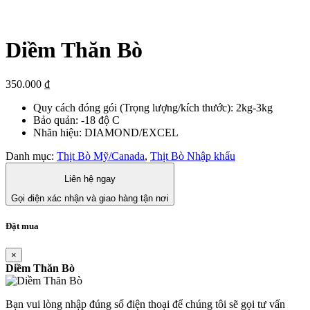
Diềm Thăn Bò
350.000
₫
Quy cách đóng gói (Trọng lượng/kích thước): 2kg-3kg
Bảo quản: -18 độ C
Nhãn hiệu: DIAMOND/EXCEL
Danh mục:
Thịt Bò Mỹ/Canada
,
Thịt Bò Nhập khẩu
Liên hệ ngay
Gọi điện xác nhận và giao hàng tận nơi
Đặt mua
×
Diềm Thăn Bò
Bạn vui lòng nhập đúng số điện thoại để chúng tôi sẽ gọi tư vấn