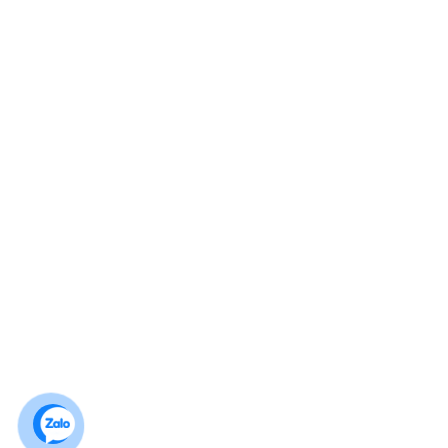
0972 060 501
0932 312 189
no1foods@gmail.com
www.no1foods.vn
Chính sách NO1FOODS
Hướng dẫn mua hàng
Chính sách bảo mật
Chính sách đổi, trả hàng & hoàn tiền
Chính sách giao, nhận & vận chuyển
Chính sách thanh toán
Kết nối
Lượt truy cập