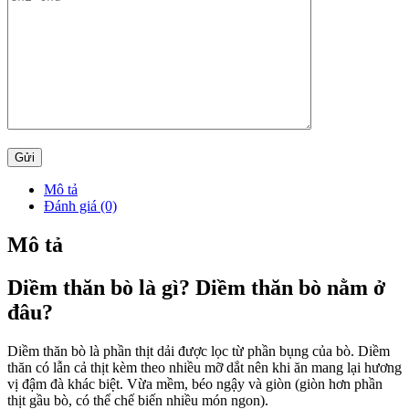
Mô tả
Đánh giá (0)
Mô tả
Diềm thăn bò là gì? Diềm thăn bò nằm ở
đâu?
Diềm thăn bò là phần thịt dải được lọc từ phần bụng của bò. Diềm
thăn có lẫn cả thịt kèm theo nhiều mỡ dắt nên khi ăn mang lại hương
vị đậm đà khác biệt. Vừa mềm, béo ngậy và giòn (giòn hơn phần
thịt gầu bò, có thể chế biến nhiều món ngon).