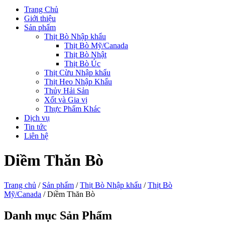
Trang Chủ
Giới thiệu
Sản phẩm
Thịt Bò Nhập khẩu
Thịt Bò Mỹ/Canada
Thịt Bò Nhật
Thịt Bò Úc
Thịt Cừu Nhập khẩu
Thịt Heo Nhập Khẩu
Thủy Hải Sản
Xốt và Gia vị
Thực Phẩm Khác
Dịch vụ
Tin tức
Liên hệ
Diềm Thăn Bò
Trang chủ
/
Sản phẩm
/
Thịt Bò Nhập khẩu
/
Thịt Bò
Mỹ/Canada
/ Diềm Thăn Bò
Danh mục Sản Phẩm