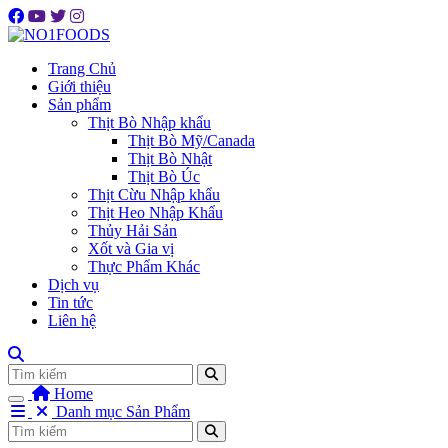
Trang Chủ
Giới thiệu
Sản phẩm
Thịt Bò Nhập khẩu
Thịt Bò Mỹ/Canada
Thịt Bò Nhật
Thịt Bò Úc
Thịt Cừu Nhập khẩu
Thịt Heo Nhập Khẩu
Thủy Hải Sản
Xốt và Gia vị
Thực Phẩm Khác
Dịch vụ
Tin tức
Liên hệ
Tìm
Home
Danh mục Sản Phẩm