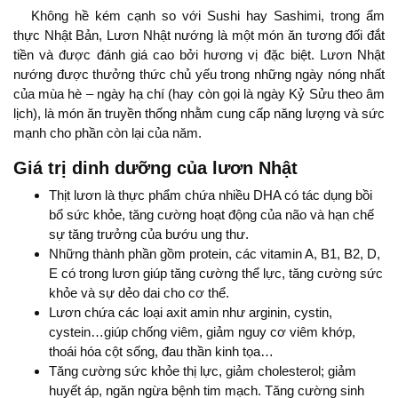
Không hề kém cạnh so với Sushi hay Sashimi, trong ẩm
thực Nhật Bản, Lươn Nhật nướng là một món ăn tương đối đắt
tiền và được đánh giá cao bởi hương vị đặc biệt. Lươn Nhật
nướng được thưởng thức chủ yếu trong những ngày nóng nhất
của mùa hè – ngày hạ chí (hay còn gọi là ngày Kỷ Sửu theo âm
lịch), là món ăn truyền thống nhằm cung cấp năng lượng và sức
mạnh cho phần còn lại của năm.
Giá trị dinh dưỡng của lươn Nhật
Thịt lươn là thực phẩm chứa nhiều DHA có tác dụng bồi
bổ sức khỏe, tăng cường hoạt động của não và hạn chế
sự tăng trưởng của bướu ung thư.
Những thành phần gồm protein, các vitamin A, B1, B2, D,
E có trong lươn giúp tăng cường thể lực, tăng cường sức
khỏe và sự dẻo dai cho cơ thể.
Lươn chứa các loại axit amin như arginin, cystin,
cystein…giúp chống viêm, giảm nguy cơ viêm khớp,
thoái hóa cột sống, đau thần kinh tọa…
Tăng cường sức khỏe thị lực, giảm cholesterol; giảm
huyết áp, ngăn ngừa bệnh tim mạch. Tăng cường sinh