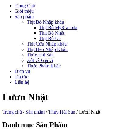
Trang Chủ
Giới thiệu
Sản phẩm
Thịt Bò Nhập khẩu
Thịt Bò Mỹ/Canada
Thịt Bò Nhật
Thịt Bò Úc
Thịt Cừu Nhập khẩu
Thịt Heo Nhập Khẩu
Thủy Hải Sản
Xốt và Gia vị
Thực Phẩm Khác
Dịch vụ
Tin tức
Liên hệ
Lươn Nhật
Trang chủ
/
Sản phẩm
/
Thủy Hải Sản
/ Lươn Nhật
Danh mục Sản Phẩm