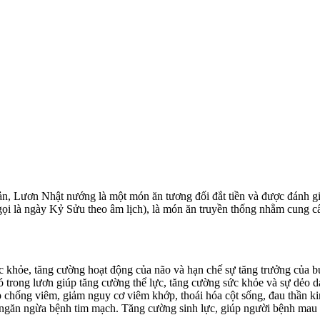
n, Lươn Nhật nướng là một món ăn tương đối đắt tiền và được đánh g
gọi là ngày Kỷ Sửu theo âm lịch), là món ăn truyền thống nhằm cung c
c khỏe, tăng cường hoạt động của não và hạn chế sự tăng trưởng của b
trong lươn giúp tăng cường thể lực, tăng cường sức khỏe và sự dẻo da
úp chống viêm, giảm nguy cơ viêm khớp, thoái hóa cột sống, đau thần 
, ngăn ngừa bệnh tim mạch. Tăng cường sinh lực, giúp người bệnh mau