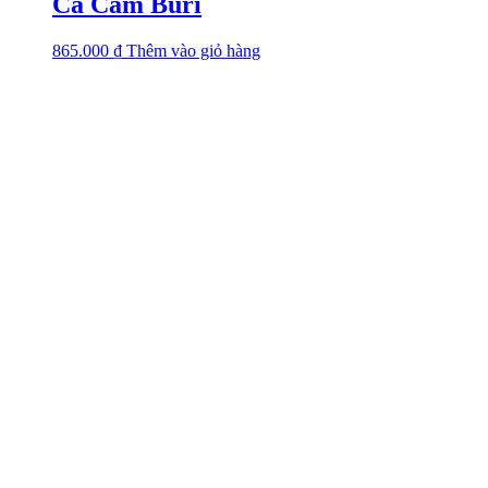
Cá Cam Buri
865.000
₫
Thêm vào giỏ hàng
Văn phòng
Số 1, Đường Số 1, KP.4, P. Linh Chiểu, TP. Thủ Đức, TP. HCM
0972 060 501
0932 312 189
no1foods@gmail.com
www.no1foods.vn
Chính sách NO1FOODS