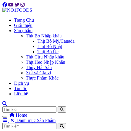
Trang Chủ
Giới thiệu
Sản phẩm
Thịt Bò Nhập khẩu
Thịt Bò Mỹ/Canada
Thịt Bò Nhật
Thịt Bò Úc
Thịt Cừu Nhập khẩu
Thịt Heo Nhập Khẩu
Thủy Hải Sản
Xốt và Gia vị
Thực Phẩm Khác
Dịch vụ
Tin tức
Liên hệ
Tìm
Home
Danh mục Sản Phẩm