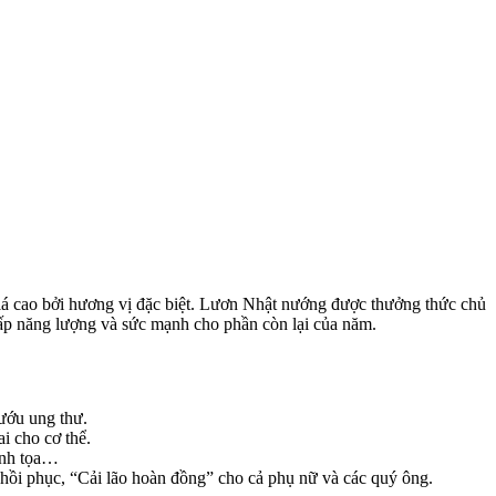
iá cao bởi hương vị đặc biệt. Lươn Nhật nướng được thưởng thức chủ
ấp năng lượng và sức mạnh cho phần còn lại của năm.
ướu ung thư.
i cho cơ thể.
kinh tọa…
 hồi phục, “Cải lão hoàn đồng” cho cả phụ nữ và các quý ông.