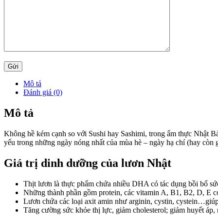
Mô tả
Đánh giá (0)
Mô tả
Không hề kém cạnh so với Sushi hay Sashimi, trong ẩm thực Nhật Bả
yếu trong những ngày nóng nhất của mùa hè – ngày hạ chí (hay còn 
Giá trị dinh dưỡng của lươn Nhật
Thịt lươn là thực phẩm chứa nhiều DHA có tác dụng bồi bổ sứ
Những thành phần gồm protein, các vitamin A, B1, B2, D, E có 
Lươn chứa các loại axit amin như arginin, cystin, cystein…gi
Tăng cường sức khỏe thị lực, giảm cholesterol; giảm huyết áp