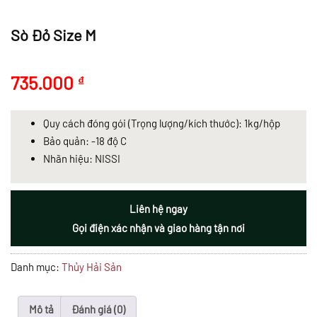
Sò Đỏ Size M
735.000
₫
Quy cách đóng gói (Trọng lượng/kích thước): 1kg/hộp
Bảo quản: -18 độ C
Nhãn hiệu: NISSI
Liên hệ ngay
Gọi điện xác nhận và giao hàng tận nơi
Danh mục:
Thủy Hải Sản
Mô tả
Đánh giá (0)