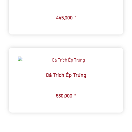
445.000
₫
Cá Trích Ép Trứng
530.000
₫