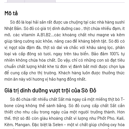
Mô tả
Sò đỏ là loại hải sản rất được ưa chuộng tại các nhà hàng sushi
Nhật Bản. Sò đỏ có giá trị dinh dưỡng cao , thịt chứa nhiều đạm, ít
mỡ, các vitamin A,B1,B2…các khoáng chất như magne và kẽm
giúp tăng cường sức khỏe, nâng cao đề kháng bệnh tật. Sò đỏ có
vị ngọt sữa đậm đà, thịt sò dai và chắc với khâu sàng lọc, phân
loại và cấp đông sò tươi, ngay trên tàu biển. Bảo đảm 100% tự
nhiên không chứa hóa chất. Do vậy, chỉ có những con sò đạt tiêu
chuẩn chất lượng khắt khe từ đơn vị đánh bắt mới được chọn lựa
để cung cấp cho thị trường. Khách hàng luôn được thưởng thức
món ăn này với hương vị hảo hạng đồng nhất.
Giá trị dinh dưỡng vượt trội của Sò Đỏ
Sò đỏ chứa rất nhiều chất Sắt mà ngay cả một miếng thịt bò T-
bone cũng không thể sánh bằng. Sò đỏ cung cấp chất Sắt cần
thiết cho nhu cầu trong ngày của một người trưởng thành. Hơn
thế, thịt sò đỏ còn giàu khoáng chất vi lượng như Phốt Pho, Kali,
Kẽm, Mangan. Đặc biệt là Selen – một vi chất giúp chống oxy hóa