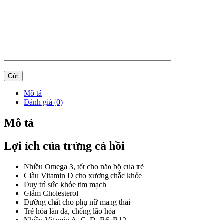
Mô tả
Đánh giá (0)
Mô tả
Lợi ích của trứng cá hồi
Nhiều Omega 3, tốt cho não bộ của trẻ
Giàu Vitamin D cho xương chắc khỏe
Duy trì sức khỏe tim mạch
Giảm Cholesterol
Dưỡng chất cho phụ nữ mang thai
Trẻ hóa làn da, chống lão hóa
Nhiều Vitamin A, C, D, B6, B12,…