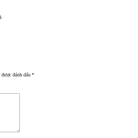
g.
c được đánh dấu
*