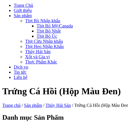
Trang Chủ
Giới thiệu
Sản phẩm
Thịt Bò Nhập khẩu
Thịt Bò Mỹ/Canada
Thịt Bò Nhật
Thịt Bò Úc
Thịt Cừu Nhập khẩu
Thịt Heo Nhập Khẩu
Thủy Hải Sản
Xốt và Gia vị
Thực Phẩm Khác
Dịch vụ
Tin tức
Liên hệ
Trứng Cá Hồi (Hộp Màu Đen)
Trang chủ
/
Sản phẩm
/
Thủy Hải Sản
/ Trứng Cá Hồi (Hộp Màu Đen
Danh mục Sản Phẩm