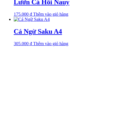
Lườn Cá Hồi Nauy
175.000
₫
Thêm vào giỏ hàng
Cá Ngừ Saku A4
305.000
₫
Thêm vào giỏ hàng
Văn phòng
Số 1, Đường Số 1, KP.4, P. Linh Chiểu, TP. Thủ Đức, TP. HCM
0972 060 501
0932 312 189