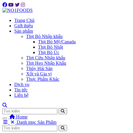
Trang Chủ
Giới thiệu
Sản phẩm
Thịt Bò Nhập khẩu
Thịt Bò Mỹ/Canada
Thịt Bò Nhật
Thịt Bò Úc
Thịt Cừu Nhập khẩu
Thịt Heo Nhập Khẩu
Thủy Hải Sản
Xốt và Gia vị
Thực Phẩm Khác
Dịch vụ
Tin tức
Liên hệ
Tìm
Home
Danh mục Sản Phẩm