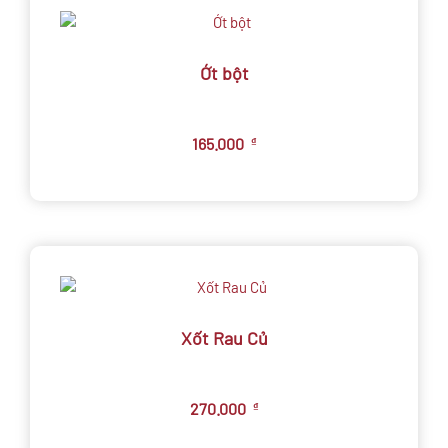
Ớt bột
165.000
₫
Xốt Rau Củ
270.000
₫