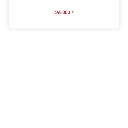
345.000
₫
VĂN PHÒNG
Số 1, Đường Số 1, KP.4, P. Linh Chiểu, TP. Thủ Đức,
TP. HCM