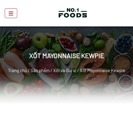
XỐT MAYONNAISE KEWPIE
Trang chủ
/
Sản phẩm
/
Xốt và Gia vị
/ Xốt Mayonnaise Kewpie