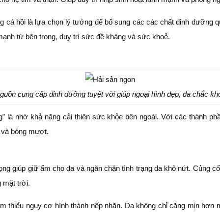
 cá hồi là lựa chọn lý tưởng để bổ sung các các chất dinh dưỡng q
ạnh từ bên trong, duy trì sức đề kháng và sức khoẻ.
guồn cung cấp dinh dưỡng tuyệt vời giúp ngoại hình đẹp, da chắc kh
 là nhờ khả năng cải thiện sức khỏe bên ngoài. Với các thành phầ
e và bóng mượt.
rọng giúp giữ ẩm cho da và ngăn chặn tình trạng da khô nứt. Củng cố
 mặt trời.
m thiểu nguy cơ hình thành nếp nhăn. Da không chỉ căng mịn hơn mà 