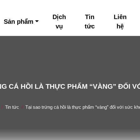
Dịch
Tin
Liên
Sản phẩm
vụ
tức
hệ
NG CÁ HỒI LÀ THỰC PHẨM “VÀNG” ĐỐI V
Home
Tin tức
Tại sao trứng cá hồi là thực phẩm “vàng” đối với sức k