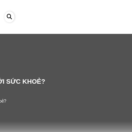
ỚI SỨC KHOẺ?
hoẻ?