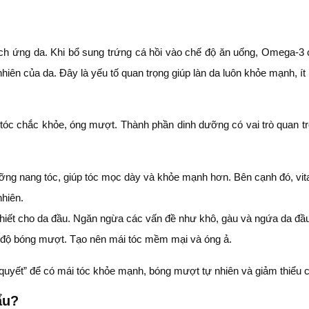
h ứng da. Khi bổ sung trứng cá hồi vào chế độ ăn uống, Omega-3 c
hiên của da. Đây là yếu tố quan trọng giúp làn da luôn khỏe mạnh, ít
 tóc chắc khỏe, óng mượt. Thành phần dinh dưỡng có vai trò quan trọ
ỡng nang tóc, giúp tóc mọc dày và khỏe mạnh hơn. Bên cạnh đó, vit
nhiên.
ần thiết cho da đầu. Ngăn ngừa các vấn đề như khô, gàu và ngứa da 
ì độ bóng mượt. Tạo nên mái tóc mềm mại và óng ả.
 quyết” để có mái tóc khỏe mạnh, bóng mượt tự nhiên và giảm thiểu c
ẩu?