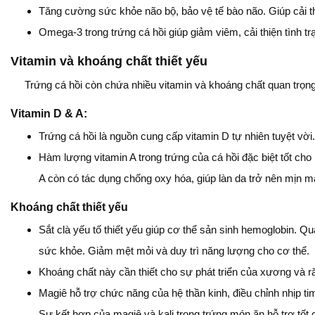
Tăng cường sức khỏe não bộ, bảo vệ tế bào não. Giúp cải th
Omega-3 trong trứng cá hồi giúp giảm viêm, cải thiện tình 
Vitamin và khoáng chất thiết yếu
Trứng cá hồi còn chứa nhiều vitamin và khoáng chất quan trọng
Vitamin D & A:
Trứng cá hồi là nguồn cung cấp vitamin D tự nhiên tuyệt vờ
Hàm lượng vitamin A trong trứng của cá hồi đặc biệt tốt cho
A còn có tác dụng chống oxy hóa, giúp làn da trở nên mịn m
Khoáng chất thiết yếu
Sắt clà yếu tố thiết yếu giúp cơ thể sản sinh hemoglobin. 
sức khỏe. Giảm mệt mỏi và duy trì năng lượng cho cơ thể.
Khoáng chất này cần thiết cho sự phát triển của xương và ră
Magiê hỗ trợ chức năng của hệ thần kinh, điều chỉnh nhịp tim
Sự kết hợp của magiê và kali trong trứng món ăn hỗ trợ tốt