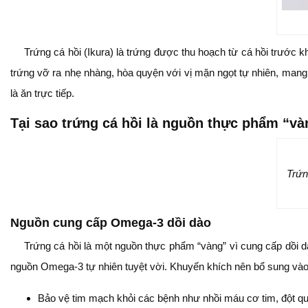
Trứng cá hồi (Ikura) là trứng được thu hoạch từ cá hồi trước
trứng vỡ ra nhẹ nhàng, hòa quyện với vị mặn ngọt tự nhiên, man
là ăn trực tiếp.
Tại sao trứng cá hồi là nguồn thực phẩm “và
Trứn
Nguồn cung cấp Omega-3 dồi dào
Trứng cá hồi là một nguồn thực phẩm “vàng” vì cung cấp dồi d
nguồn Omega-3 tự nhiên tuyệt vời. Khuyến khích nên bổ sung vào
Bảo vệ tim mạch khỏi các bệnh như nhồi máu cơ tim, đột q