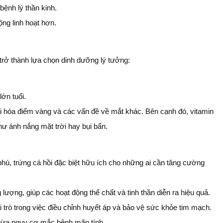
bệnh lý thần kinh.
ng linh hoạt hơn.
trở thành lựa chọn dinh dưỡng lý tưởng:
ớn tuổi.
hoái hóa điểm vàng và các vấn đề về mắt khác. Bên cạnh đó, vitamin
hư ánh nắng mặt trời hay bụi bẩn.
phú, trứng cá hồi đặc biệt hữu ích cho những ai cần tăng cường
lượng, giúp các hoạt động thể chất và tinh thần diễn ra hiệu quả.
ai trò trong việc điều chỉnh huyết áp và bảo vệ sức khỏe tim mạch.
 ngừa nguy cơ mắc bệnh mãn tính.