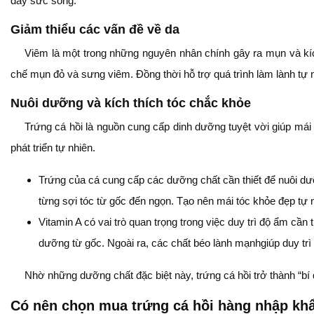
đầy sức sống.
Giảm thiểu các vấn đề về da
Viêm là một trong những nguyên nhân chính gây ra mụn và kíc
chế mụn đỏ và sưng viêm. Đồng thời hỗ trợ quá trình làm lành tự n
Nuôi dưỡng và kích thích tóc chắc khỏe
Trứng cá hồi là nguồn cung cấp dinh dưỡng tuyệt vời giúp mái
phát triển tự nhiên.
Trứng của cá cung cấp các dưỡng chất cần thiết để nuôi dư
từng sợi tóc từ gốc đến ngọn. Tạo nên mái tóc khỏe đẹp tự 
Vitamin A có vai trò quan trọng trong việc duy trì độ ẩm c
dưỡng từ gốc. Ngoài ra, các chất béo lành mạnhgiúp duy tr
Nhờ những dưỡng chất đặc biệt này, trứng cá hồi trở thành “bí
Có nên chọn mua trứng cá hồi hàng nhập kh