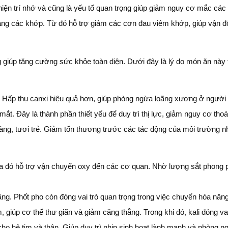
iện trí nhớ và cũng là yếu tố quan trọng giúp giảm nguy cơ mắc các 
trạng các khớp. Từ đó hỗ trợ giảm các cơn đau viêm khớp, giúp vận độ
 giúp tăng cường sức khỏe toàn diện. Dưới đây là lý do món ăn này 
i. Hấp thụ canxi hiệu quả hơn, giúp phòng ngừa loãng xương ở người l
 mắt. Đây là thành phần thiết yếu để duy trì thị lực, giảm nguy cơ t
àng, tươi trẻ. Giảm tổn thương trước các tác động của môi trường n
Qua đó hỗ trợ vận chuyển oxy đến các cơ quan. Nhờ lượng sắt phong 
ng. Phốt pho còn đóng vai trò quan trọng trong việc chuyển hóa năng 
, giúp cơ thể thư giãn và giảm căng thẳng. Trong khi đó, kali đóng v
 cho hệ tim và thận. Giúp duy trì nhịp sinh hoạt lành mạnh và phòng