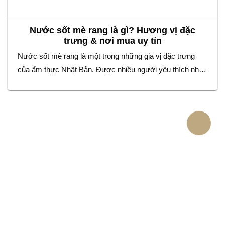
Nước sốt mè rang là gì? Hương vị đặc
trưng & nơi mua uy tín
Nước sốt mè rang là một trong những gia vị đặc trưng
của ẩm thực Nhật Bản. Được nhiều người yêu thích nhờ
hương vị béo thơm và đậm đà. Với sự kết hợp tinh tế
giữa mè rang, giấm, dầu mè và nước tương. Loại sốt này
không chỉ làm tăng độ ngon cho…
VĂN PHÒNG