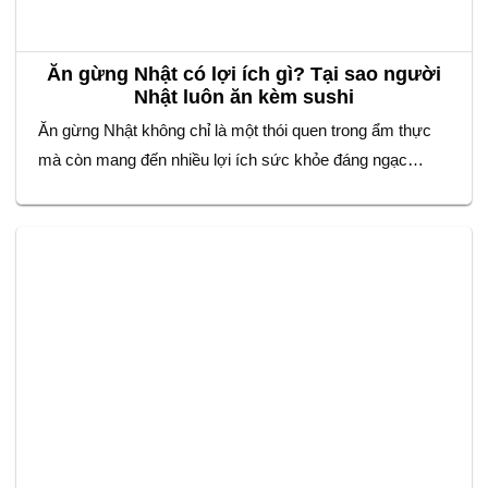
Ăn gừng Nhật có lợi ích gì? Tại sao người
Nhật luôn ăn kèm sushi
Ăn gừng Nhật không chỉ là một thói quen trong ẩm thực
mà còn mang đến nhiều lợi ích sức khỏe đáng ngạc
nhiên. Nếu bạn từng thưởng thức sushi, chắc hẳn sẽ
nhận thấy một phần gừng muối mỏng, có màu hồng nhạt
hoặc vàng nhạt đi kèm. Đây không chỉ là món ăn…