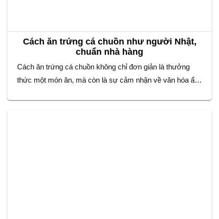
Cách ăn trứng cá chuồn như người Nhật,
chuẩn nhà hàng
Cách ăn trứng cá chuồn không chỉ đơn giản là thưởng
thức một món ăn, mà còn là sự cảm nhận về văn hóa ẩm
thực tinh tế của người Nhật. Với vị giòn sần sật đặc
trưng, trứng cá chuồn được sử dụng rộng rãi trong các
món sushi, sashimi,… Để tận hưởng trọn…