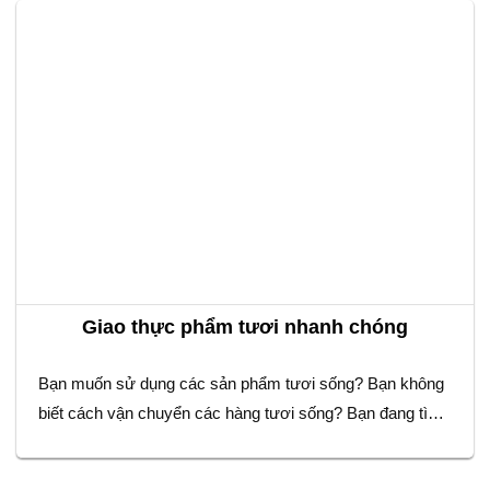
bởi sự tiện…
Giao thực phẩm tươi nhanh chóng
Bạn muốn sử dụng các sản phẩm tươi sống? Bạn không
biết cách vận chuyển các hàng tươi sống? Bạn đang tìm
đơn vị vận chuyển nhanh chóng, uy tính nhưng giá cả
phải chăng? Nhận vận chuyển hàng tươi sống nhanh