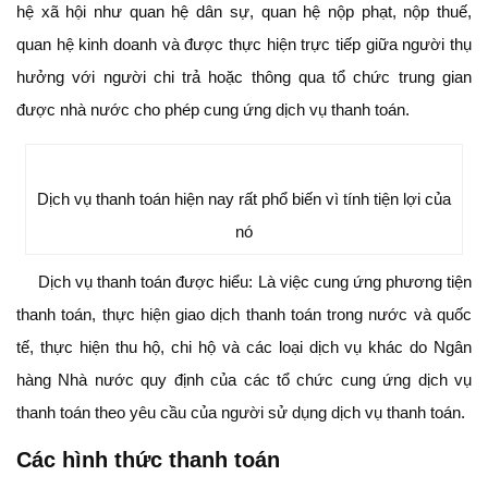
hệ xã hội như quan hệ dân sự, quan hệ nộp phạt, nộp thuế,
quan hệ kinh doanh và được thực hiện trực tiếp giữa người thụ
hưởng với người chi trả hoặc thông qua tổ chức trung gian
được nhà nước cho phép cung ứng dịch vụ thanh toán.
Dịch vụ thanh toán hiện nay rất phổ biến vì tính tiện lợi của
nó
Dịch vụ thanh toán được hiểu: Là việc cung ứng phương tiện
thanh toán, thực hiện giao dịch thanh toán trong nước và quốc
tế, thực hiện thu hộ, chi hộ và các loại dịch vụ khác do Ngân
hàng Nhà nước quy định của các tổ chức cung ứng dịch vụ
thanh toán theo yêu cầu của người sử dụng dịch vụ thanh toán.
Các hình thức thanh toán