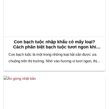
Con bạch tuộc nhập khẩu có mấy loại?
Cách phân biệt bạch tuộc tươi ngon khi
mua
Con bạch tuộc là một trong những loại hải sản được ưa
chuộng trên thị trường. Nhờ vào hương vị tươi ngon, thịt
dai giòn tự nhiên và giá trị dinh dưỡng cao. Không chỉ xuất
hiện trong những bữa ăn gia đình, bạch tuộc còn là
nguyên liệu không thể thiếu trong các món…