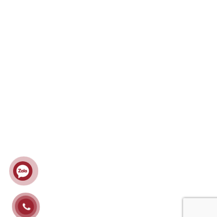
Chính sách đổi, trả hàng & hoàn tiền
Chính sách giao, nhận & vận chuyển
Chính sách thanh toán
KẾT NỐI
LƯỢT TRUY CẬP
Ghé thăm hôm nay : 45
Tháng này : 2088
Năm này : 63890