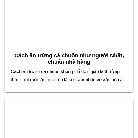
Cách ăn trứng cá chuồn như người Nhật,
chuẩn nhà hàng
Cách ăn trứng cá chuồn không chỉ đơn giản là thưởng
thức một món ăn, mà còn là sự cảm nhận về văn hóa ẩm
thực tinh tế của người Nhật. Với vị giòn sần sật đặc
trưng, trứng cá chuồn được sử dụng rộng rãi trong các
món sushi, sashimi,… Để tận hưởng trọn…