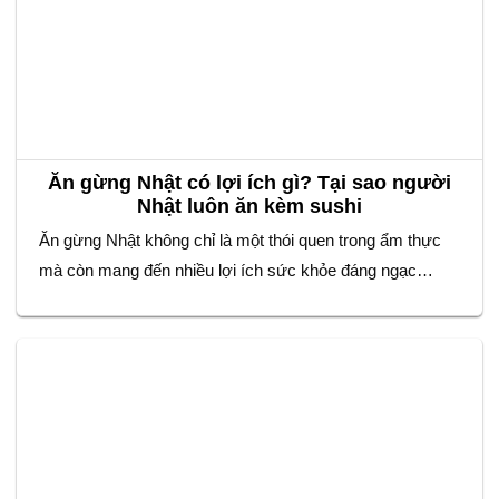
Ăn gừng Nhật có lợi ích gì? Tại sao người
Nhật luôn ăn kèm sushi
Ăn gừng Nhật không chỉ là một thói quen trong ẩm thực
mà còn mang đến nhiều lợi ích sức khỏe đáng ngạc
nhiên. Nếu bạn từng thưởng thức sushi, chắc hẳn sẽ
nhận thấy một phần gừng muối mỏng, có màu hồng nhạt
hoặc vàng nhạt đi kèm. Đây không chỉ là món ăn…