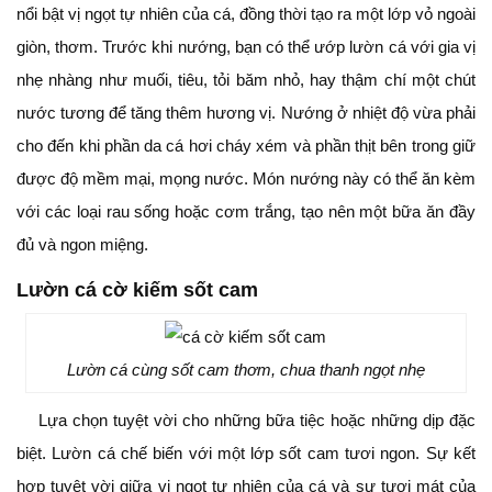
nổi bật vị ngọt tự nhiên của cá, đồng thời tạo ra một lớp vỏ ngoài
giòn, thơm. Trước khi nướng, bạn có thể ướp lườn cá với gia vị
nhẹ nhàng như muối, tiêu, tỏi băm nhỏ, hay thậm chí một chút
nước tương để tăng thêm hương vị. Nướng ở nhiệt độ vừa phải
cho đến khi phần da cá hơi cháy xém và phần thịt bên trong giữ
được độ mềm mại, mọng nước. Món nướng này có thể ăn kèm
với các loại rau sống hoặc cơm trắng, tạo nên một bữa ăn đầy
đủ và ngon miệng.
Lườn cá cờ kiếm sốt cam
Lườn cá cùng sốt cam thơm, chua thanh ngọt nhẹ
Lựa chọn tuyệt vời cho những bữa tiệc hoặc những dịp đặc
biệt. Lườn cá chế biến với một lớp sốt cam tươi ngon. Sự kết
hợp tuyệt vời giữa vị ngọt tự nhiên của cá và sự tươi mát của