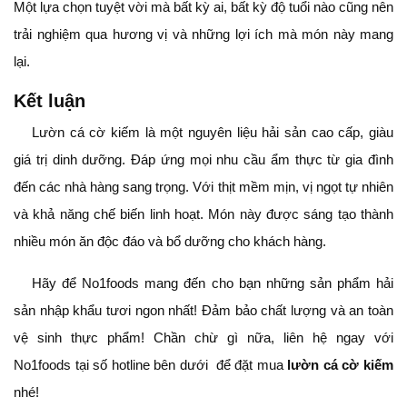
Một lựa chọn tuyệt vời mà bất kỳ ai, bất kỳ độ tuổi nào cũng nên
trải nghiệm qua hương vị và những lợi ích mà món này mang
lại.
Kết luận
Lườn cá cờ kiếm là một nguyên liệu hải sản cao cấp, giàu
giá trị dinh dưỡng. Đáp ứng mọi nhu cầu ẩm thực từ gia đình
đến các nhà hàng sang trọng. Với thịt mềm mịn, vị ngọt tự nhiên
và khả năng chế biến linh hoạt. Món này được sáng tạo thành
nhiều món ăn độc đáo và bổ dưỡng cho khách hàng.
Hãy để No1foods mang đến cho bạn những sản phẩm hải
sản nhập khẩu tươi ngon nhất! Đảm bảo chất lượng và an toàn
vệ sinh thực phẩm! Chần chừ gì nữa, liên hệ ngay với
No1foods tại số hotline bên dưới để đặt mua
lườn cá cờ kiếm
nhé!