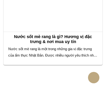
Nước sốt mè rang là gì? Hương vị đặc
trưng & nơi mua uy tín
Nước sốt mè rang là một trong những gia vị đặc trưng
của ẩm thực Nhật Bản. Được nhiều người yêu thích nhờ
hương vị béo thơm và đậm đà. Với sự kết hợp tinh tế
giữa mè rang, giấm, dầu mè và nước tương. Loại sốt này
không chỉ làm tăng độ ngon cho…