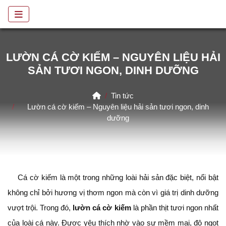
LƯỜN CÁ CỜ KIẾM – NGUYÊN LIỆU HẢI
SẢN TƯƠI NGON, DINH DƯỠNG
Home
Tin tức
Lườn cá cờ kiếm – Nguyên liệu hải sản tươi ngon, dinh
dưỡng
Cá cờ kiếm là một trong những loài hải sản đặc biệt, nổi bật
không chỉ bởi hương vị thơm ngon mà còn vì giá trị dinh dưỡng
vượt trội. Trong đó,
lườn cá cờ kiếm
là phần thịt tươi ngon nhất
của loài cá này. Được yêu thích nhờ vào sự mềm mại, độ ngọt