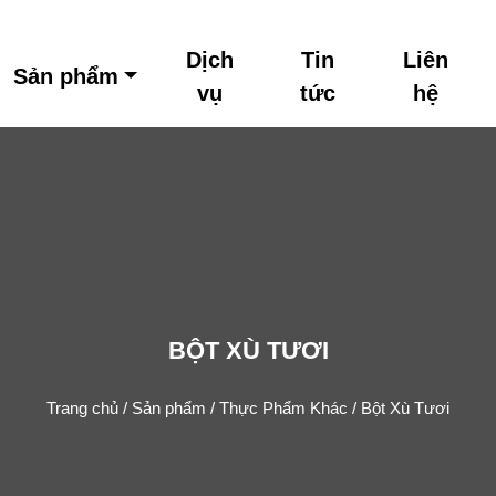
Dịch
Tin
Liên
Sản phẩm
vụ
tức
hệ
BỘT XÙ TƯƠI
Trang chủ
/
Sản phẩm
/
Thực Phẩm Khác
/ Bột Xù Tươi