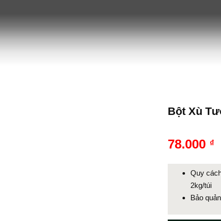
Bột Xù Tư
78.000
₫
Quy cách
2kg/túi
Bảo quản