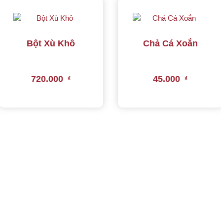
Bột Xù Khô
Chả Cá Xoắn
720.000
45.000
₫
₫