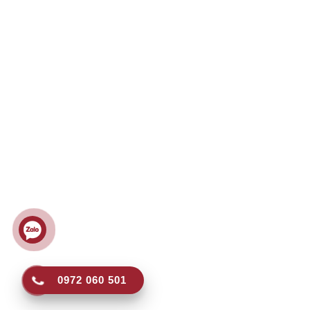
VĂN PHÒNG
CHÍNH SÁC
Số 1, Đường Số 1, KP.4, P. Linh Chiểu, TP.
Hướng dẫn m
Thủ Đức, TP. HCM
Chính sách b
0972 060 501
Chính sách đổi
0932 312 189
Chính sách gi
no1foods@gmail.com
Chính sách th
www.no1foods.vn
0972 060 501