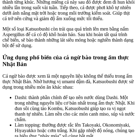
thành từng khúc. Những miếng cá này sau đó được đem đi hun khói
nhiều lần trong suốt vài tuần. Tiếp theo, cá được phơi khô tự nhiên
dưới ánh nắng mặt trời hoặc trong môi trường kiểm soát. Giúp thịt
cá trở nên cứng và giảm độ ẩm xuống mức tối thiểu.
Một số loại Katsuobushi còn trải qua quá trình lên men bằng nấm
Aspergillus để cá có độ khô hoàn hảo. Sau khi hoàn tất quá trình
chế biến, sẽ bào thành những lát siêu mỏng hoặc nghiền thành dạng
bột để sử dụng.
Ứng dụng phổ biến của cá ngừ bào trong ẩm thực
Nhật Bản
Cá ngừ bào được xem là một nguyên liệu không thể thiếu trong ẩm
thực Nhật Bản. Nhờ hương vị umami đậm đà, Katsuobushi được sử
dụng trong nhiều món ăn khác nhau:
Dashi: thành phần chính để tạo nên nước dùng Dashi. Một
trong những nguyên liệu cơ bản nhất trong ẩm thực Nhật. Khi
đun sôi cùng tảo Kombu, Katsuobushi giúp tạo ra vị ngọt
thanh tự nhiên. Làm nền cho các món canh miso, súp và nước
chấm.
Làm topping: thường được rắc lên Takoyaki, Okonomiyaki,
Hiyayakko hoặc cơm trắng. Khi gặp nhiệt độ nóng, chúng tạo
ra hiệu ứng “nhảy múa” vô cùng bắt mắt.