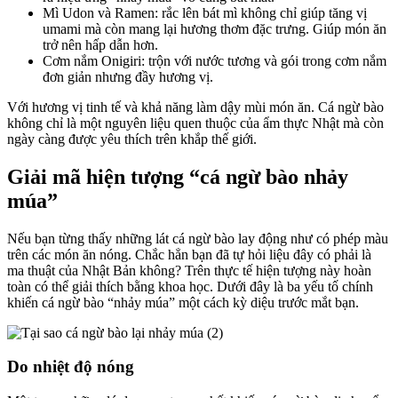
Mì Udon và Ramen: rắc lên bát mì không chỉ giúp tăng vị
umami mà còn mang lại hương thơm đặc trưng. Giúp món ăn
trở nên hấp dẫn hơn.
Cơm nắm Onigiri: trộn với nước tương và gói trong cơm nắm
đơn giản nhưng đầy hương vị.
Với hương vị tinh tế và khả năng làm dậy mùi món ăn. Cá ngừ bào
không chỉ là một nguyên liệu quen thuộc của ẩm thực Nhật mà còn
ngày càng được yêu thích trên khắp thế giới.
Giải mã hiện tượng “cá ngừ bào nhảy
múa”
Nếu bạn từng thấy những lát cá ngừ bào lay động như có phép màu
trên các món ăn nóng. Chắc hẳn bạn đã tự hỏi liệu đây có phải là
ma thuật của Nhật Bản không? Trên thực tế hiện tượng này hoàn
toàn có thể giải thích bằng khoa học. Dưới đây là ba yếu tố chính
khiến cá ngừ bào “nhảy múa” một cách kỳ diệu trước mắt bạn.
Do nhiệt độ nóng