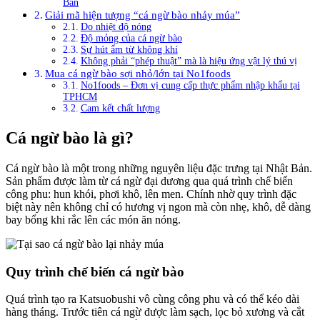
Bản
Giải mã hiện tượng “cá ngừ bào nhảy múa”
Do nhiệt độ nóng
Độ mỏng của cá ngừ bào
Sự hút ẩm từ không khí
Không phải “phép thuật” mà là hiệu ứng vật lý thú vị
Mua cá ngừ bào sợi nhỏ/lớn tại No1foods
No1foods – Đơn vị cung cấp thực phẩm nhập khẩu tại
TPHCM
Cam kết chất lượng
Cá ngừ bào là gì?
Cá ngừ bào là một trong những nguyên liệu đặc trưng tại Nhật Bản.
Sản phẩm được làm từ cá ngừ đại dương qua quá trình chế biến
công phu: hun khói, phơi khô, lên men. Chính nhờ quy trình đặc
biệt này nên không chỉ có hương vị ngon mà còn nhẹ, khô, dễ dàng
bay bổng khi rắc lên các món ăn nóng.
Quy trình chế biến cá ngừ bào
Quá trình tạo ra Katsuobushi vô cùng công phu và có thể kéo dài
hàng tháng. Trước tiên cá ngừ được làm sạch, lọc bỏ xương và cắt