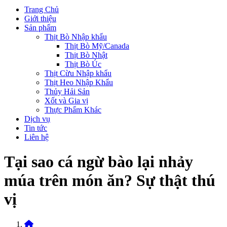
Trang Chủ
Giới thiệu
Sản phẩm
Thịt Bò Nhập khẩu
Thịt Bò Mỹ/Canada
Thịt Bò Nhật
Thịt Bò Úc
Thịt Cừu Nhập khẩu
Thịt Heo Nhập Khẩu
Thủy Hải Sản
Xốt và Gia vị
Thực Phẩm Khác
Dịch vụ
Tin tức
Liên hệ
Tại sao cá ngừ bào lại nhảy
múa trên món ăn? Sự thật thú
vị
Home