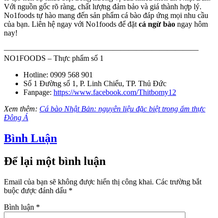
Với nguồn gốc rõ ràng, chất lượng đảm bảo và giá thành hợp lý.
No1foods tự hào mang đến sản phẩm cá bào đáp ứng mọi nhu cầu
của bạn. Liên hệ ngay với No1foods để đặt
cá ngừ bào
ngay hôm
nay!
—————————————————————————
NO1FOODS – Thực phẩm số 1
Hotline: 0909 568 901
Số 1 Đường số 1, P. Linh Chiểu, TP. Thủ Đức
Fanpage:
https://www.facebook.com/Thitbomy12
Xem thêm:
Cá bào Nhật Bản: nguyên liệu đặc biệt trong ẩm thực
Đông Á
Bình Luận
Để lại một bình luận
Email của bạn sẽ không được hiển thị công khai.
Các trường bắt
buộc được đánh dấu
*
Bình luận
*