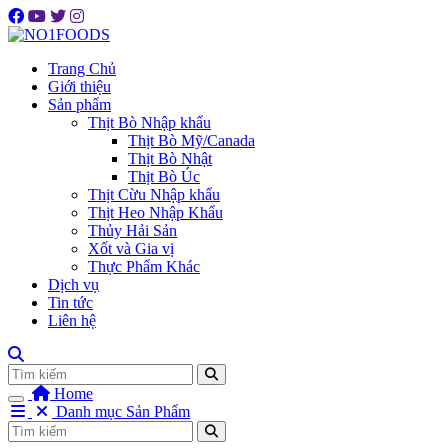
Trang Chủ
Giới thiệu
Sản phẩm
Thịt Bò Nhập khẩu
Thịt Bò Mỹ/Canada
Thịt Bò Nhật
Thịt Bò Úc
Thịt Cừu Nhập khẩu
Thịt Heo Nhập Khẩu
Thủy Hải Sản
Xốt và Gia vị
Thực Phẩm Khác
Dịch vụ
Tin tức
Liên hệ
Tìm
Home
Danh mục Sản Phẩm