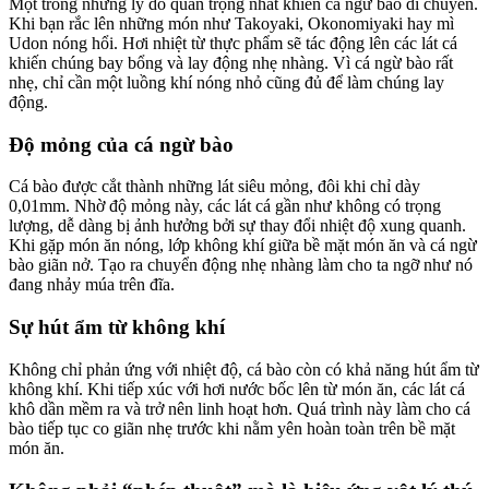
Một trong những lý do quan trọng nhất khiến cá ngừ bào di chuyển.
Khi bạn rắc lên những món như Takoyaki, Okonomiyaki hay mì
Udon nóng hổi. Hơi nhiệt từ thực phẩm sẽ tác động lên các lát cá
khiến chúng bay bổng và lay động nhẹ nhàng. Vì cá ngừ bào rất
nhẹ, chỉ cần một luồng khí nóng nhỏ cũng đủ để làm chúng lay
động.
Độ mỏng của cá ngừ bào
Cá bào được cắt thành những lát siêu mỏng, đôi khi chỉ dày
0,01mm. Nhờ độ mỏng này, các lát cá gần như không có trọng
lượng, dễ dàng bị ảnh hưởng bởi sự thay đổi nhiệt độ xung quanh.
Khi gặp món ăn nóng, lớp không khí giữa bề mặt món ăn và cá ngừ
bào giãn nở. Tạo ra chuyển động nhẹ nhàng làm cho ta ngỡ như nó
đang nhảy múa trên đĩa.
Sự hút ẩm từ không khí
Không chỉ phản ứng với nhiệt độ, cá bào còn có khả năng hút ẩm từ
không khí. Khi tiếp xúc với hơi nước bốc lên từ món ăn, các lát cá
khô dần mềm ra và trở nên linh hoạt hơn. Quá trình này làm cho cá
bào tiếp tục co giãn nhẹ trước khi nằm yên hoàn toàn trên bề mặt
món ăn.