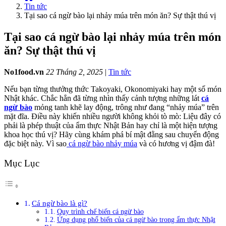
Tin tức
Tại sao cá ngừ bào lại nhảy múa trên món ăn? Sự thật thú vị
Tại sao cá ngừ bào lại nhảy múa trên món
ăn? Sự thật thú vị
No1food.vn
22 Tháng 2, 2025
|
Tin tức
Nếu bạn từng thưởng thức Takoyaki, Okonomiyaki hay một số món
Nhật khác. Chắc hẳn đã từng nhìn thấy cảnh tượng những lát
cá
ngừ bào
mỏng tanh khẽ lay động, trông như đang “nhảy múa” trên
mặt đĩa. Điều này khiến nhiều người không khỏi tò mò: Liệu đây có
phải là phép thuật của ẩm thực Nhật Bản hay chỉ là một hiện tượng
khoa học thú vị? Hãy cùng khám phá bí mật đằng sau chuyển động
đặc biệt này. Vì sao
cá ngừ bào nhảy múa
và có hương vị đậm đà!
Mục Lục
Cá ngừ bào là gì?
Quy trình chế biến cá ngừ bào
Ứng dụng phổ biến của cá ngừ bào trong ẩm thực Nhật