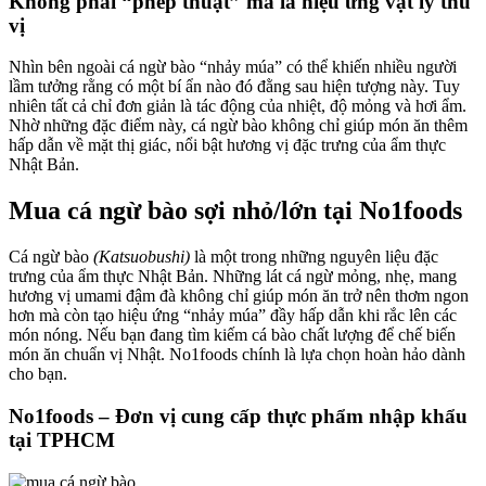
Không phải “phép thuật” mà là hiệu ứng vật lý thú
vị
Nhìn bên ngoài cá ngừ bào “nhảy múa” có thể khiến nhiều người
lầm tưởng rằng có một bí ẩn nào đó đằng sau hiện tượng này. Tuy
nhiên tất cả chỉ đơn giản là tác động của nhiệt, độ mỏng và hơi ẩm.
Nhờ những đặc điểm này, cá ngừ bào không chỉ giúp món ăn thêm
hấp dẫn về mặt thị giác, nổi bật hương vị đặc trưng của ẩm thực
Nhật Bản.
Mua cá ngừ bào sợi nhỏ/lớn tại No1foods
Cá ngừ bào
(Katsuobushi)
là một trong những nguyên liệu đặc
trưng của ẩm thực Nhật Bản. Những lát cá ngừ mỏng, nhẹ, mang
hương vị umami đậm đà không chỉ giúp món ăn trở nên thơm ngon
hơn mà còn tạo hiệu ứng “nhảy múa” đầy hấp dẫn khi rắc lên các
món nóng. Nếu bạn đang tìm kiếm cá bào chất lượng để chế biến
món ăn chuẩn vị Nhật. No1foods chính là lựa chọn hoàn hảo dành
cho bạn.
No1foods – Đơn vị cung cấp thực phẩm nhập khẩu
tại TPHCM