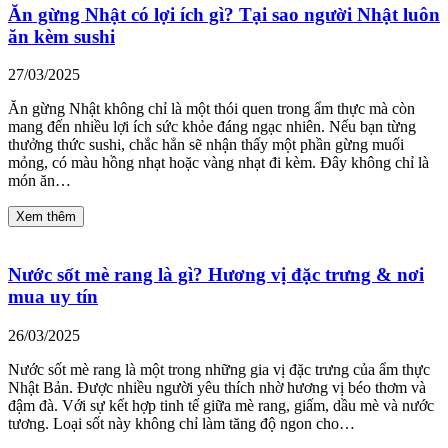
Ăn gừng Nhật có lợi ích gì? Tại sao người Nhật luôn
ăn kèm sushi
27/03/2025
Ăn gừng Nhật không chỉ là một thói quen trong ẩm thực mà còn
mang đến nhiều lợi ích sức khỏe đáng ngạc nhiên. Nếu bạn từng
thưởng thức sushi, chắc hẳn sẽ nhận thấy một phần gừng muối
mỏng, có màu hồng nhạt hoặc vàng nhạt đi kèm. Đây không chỉ là
món ăn…
Xem thêm
Nước sốt mè rang là gì? Hương vị đặc trưng & nơi
mua uy tín
26/03/2025
Nước sốt mè rang là một trong những gia vị đặc trưng của ẩm thực
Nhật Bản. Được nhiều người yêu thích nhờ hương vị béo thơm và
đậm đà. Với sự kết hợp tinh tế giữa mè rang, giấm, dầu mè và nước
tương. Loại sốt này không chỉ làm tăng độ ngon cho…