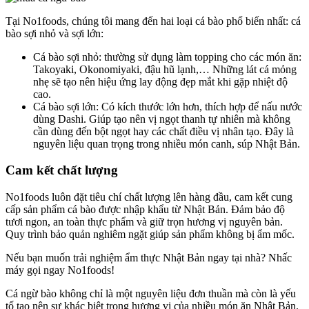
Tại No1foods, chúng tôi mang đến hai loại cá bào phổ biến nhất: cá
bào sợi nhỏ và sợi lớn:
Cá bào sợi nhỏ: thường sử dụng làm topping cho các món ăn:
Takoyaki, Okonomiyaki, đậu hũ lạnh,… Những lát cá mỏng
nhẹ sẽ tạo nên hiệu ứng lay động đẹp mắt khi gặp nhiệt độ
cao.
Cá bào sợi lớn: Có kích thước lớn hơn, thích hợp để nấu nước
dùng Dashi. Giúp tạo nên vị ngọt thanh tự nhiên mà không
cần dùng đến bột ngọt hay các chất điều vị nhân tạo. Đây là
nguyên liệu quan trọng trong nhiều món canh, súp Nhật Bản.
Cam kết chất lượng
No1foods luôn đặt tiêu chí chất lượng lên hàng đầu, cam kết cung
cấp sản phẩm cá bào được nhập khẩu từ Nhật Bản. Đảm bảo độ
tươi ngon, an toàn thực phẩm và giữ trọn hương vị nguyên bản.
Quy trình bảo quản nghiêm ngặt giúp sản phẩm không bị ẩm mốc.
Nếu bạn muốn trải nghiệm ẩm thực Nhật Bản ngay tại nhà? Nhấc
máy gọi ngay No1foods!
Cá ngừ bào không chỉ là một nguyên liệu đơn thuần mà còn là yếu
tố tạo nên sự khác biệt trong hương vị của nhiều món ăn Nhật Bản.