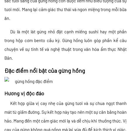
sắc tươi sáng của gừng hồng còn được xem như biểu tượng của sự
tươi mới. Mang lại cảm giác thư thái và ngon miệng trong mỗi bữa
ăn.
Dù là một lát gừng nhỏ đặt cạnh miếng sushi hay một phần
trong hộp cơm bento cầu kỳ. Gừng hồng luôn góp phần kể câu
chuyện về sự tinh tế và nghệ thuật trong văn hóa ẩm thực Nhật
Bản.
Đặc điểm nổi bật của gừng hồng
Hương vị độc đáo
Kết hợp giữa vị cay nhẹ của gừng tươi và sự chua ngọt thanh
mát từ giấm đường. Sự kết hợp này tạo nên một sự cân bằng hoàn
hảo. Mang đến một cảm giác mới lạ và dễ chịu khi thưởng thức. Vị
cay của gừng không quá nồng mà lại vừa đủ để kích thích vị giác.