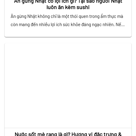
Ăn gừng Nhật có lợi ích gì? Tại sao người Nhật
luôn ăn kèm sushi
Ăn gừng Nhật không chỉ là một thói quen trong ẩm thực mà
còn mang đến nhiều lợi ích sức khỏe đáng ngạc nhiên. Nếu
bạn từng thưởng thức sushi, chắc hẳn sẽ nhận thấy một
phần gừng muối mỏng, có màu hồng nhạt hoặc vàng nhạt đi
kèm. Đây không chỉ là món ăn…
Nước sốt mè rang là gì? Hương vị đặc trưng &