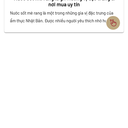
nơi mua uy tín
Nước sốt mè rang là một trong những gia vị đặc trưng của
ẩm thực Nhật Bản. Được nhiều người yêu thích nhờ hương vị
béo thơm và đậm đà. Với sự kết hợp tinh tế giữa mè rang,
giấm, dầu mè và nước tương. Loại sốt này không chỉ làm
tăng độ ngon cho…
VĂN PHÒNG
Số 1, Đường Số 1, KP.4, P. Linh Chiểu, TP. Thủ Đức,
TP. HCM