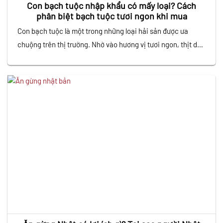
Con bạch tuộc nhập khẩu có mấy loại? Cách
phân biệt bạch tuộc tươi ngon khi mua
Con bạch tuộc là một trong những loại hải sản được ưa
chuộng trên thị trường. Nhờ vào hương vị tươi ngon, thịt dai
giòn tự nhiên và giá trị dinh dưỡng cao. Không chỉ xuất hiện
trong những bữa ăn gia đình, bạch tuộc còn là nguyên liệu
không thể thiếu trong các món…