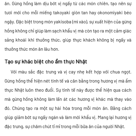
ăn. Gừng hồng làm dịu bớt vị ngấy từ các món chiên, tạo nên sự
tươi mới cho mỗi miếng takoyaki giòn tan hay okonomiyaki béo
ngậy. Đặc biệt trong món yakisoba (mì xào), sự xuất hiện của gừng
hồng không chỉ giúp làm sạch khẩu vị mà còn tạo ra một cảm giác
sảng khoái khi thưởng thức, giúp thực khách không bị ngấy và
thưởng thức món ăn lâu hơn.
Tạo sự khác biệt cho ẩm thực Nhật
Với màu sắc đặc trưng và vị cay nhẹ kết hợp với chua ngọt.
Gừng hồng thể hiện nét tinh tế và cân bằng trong hương vị mà ẩm
thực Nhật luôn theo đuổi. Sự tinh tế này được thể hiện qua cách
mà gừng hồng không làm lấn át các hương vị khác mà thay vào
đó. Chúng tạo ra một sự hài hòa trong mỗi món ăn. Bằng cách
giúp giảm bớt sự ngấy ngán và làm mới khẩu vị. Mang lại hương vị
đặc trưng, sự chăm chút tỉ mỉ trong mỗi bữa ăn của người Nhật.