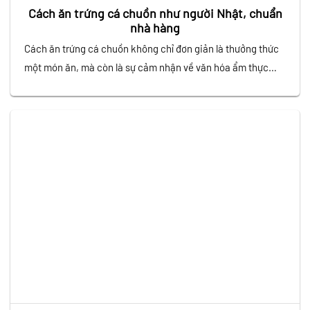
Cách ăn trứng cá chuồn như người Nhật, chuẩn
nhà hàng
Cách ăn trứng cá chuồn không chỉ đơn giản là thưởng thức
một món ăn, mà còn là sự cảm nhận về văn hóa ẩm thực
tinh tế của người Nhật. Với vị giòn sần sật đặc trưng, trứng
cá chuồn được sử dụng rộng rãi trong các món sushi,
sashimi,… Để tận hưởng trọn…