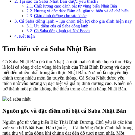
Tại sao cá Saba Nhật Bản được yêu thích?
Chất lượng cao: đánh bắt từ vùng biển Nhật Bản
Hương vị độc đáo: Đậm đà, giàu vị biển và dễ chế biến
Giàu dinh dưỡng cho sức khỏe
Cá Saba đông lạnh – lựa chọn tiện lợi cho gia đình hiện nay
Ưu điểm của cá Saba đông lạnh
Cá Saba đông lạnh tại No1Foods
Kết luận
Tìm hiểu về cá Saba Nhật Bản
Cá Saba Nhật Bản (cá thu Nhật) là một loại cá thuộc họ cá thu. Đây
là loài cá sống ở các vùng biển lạnh của Thái Bình Dương và được
biết đến nhiều nhất trong ẩm thực Nhật Bản. Nơi nó là nguyên liệu
chính trong nhiều món ăn truyền thống. Cá Saba Nhật được yêu
thích nhờ vào hương vị đặc biệt và giá trị dinh dưỡng cao. Khiến nó
trở thành một phần không thể thiếu trong các nhà hàng Nhật Bản.
Nguồn gốc và đặc điểm nổi bật cá Saba Nhật Bản
Nguồn gốc từ vùng biển Bắc Thái Bình Dương. Chủ yếu là các khu
vực ven bờ Nhật Bản, Hàn Quốc,… Cá thường được đánh bắt trong
mùa thu và mùa đông khi chúng đạt đến độ tươi ngon nhất. Một