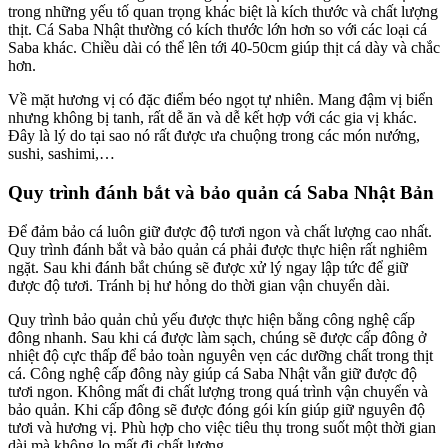
trong những yếu tố quan trọng khác biệt là kích thước và chất lượng
thịt. Cá Saba Nhật thường có kích thước lớn hơn so với các loại cá
Saba khác. Chiều dài có thể lên tới 40-50cm giúp thịt cá dày và chắc
hơn.
Về mặt hương vị có đặc điểm béo ngọt tự nhiên. Mang đậm vị biển
nhưng không bị tanh, rất dễ ăn và dễ kết hợp với các gia vị khác.
Đây là lý do tại sao nó rất được ưa chuộng trong các món nướng,
sushi, sashimi,…
Quy trình đánh bắt và bảo quản cá Saba Nhật Bản
Để đảm bảo cá luôn giữ được độ tươi ngon và chất lượng cao nhất.
Quy trình đánh bắt và bảo quản cá phải được thực hiện rất nghiêm
ngặt. Sau khi đánh bắt chúng sẽ được xử lý ngay lập tức để giữ
được độ tươi. Tránh bị hư hỏng do thời gian vận chuyển dài.
Quy trình bảo quản chủ yếu được thực hiện bằng công nghệ cấp
đông nhanh. Sau khi cá được làm sạch, chúng sẽ được cấp đông ở
nhiệt độ cực thấp để bảo toàn nguyên vẹn các dưỡng chất trong thịt
cá. Công nghệ cấp đông này giúp cá Saba Nhật vẫn giữ được độ
tươi ngon. Không mất đi chất lượng trong quá trình vận chuyển và
bảo quản. Khi cấp đông sẽ được đóng gói kín giúp giữ nguyên độ
tươi và hương vị. Phù hợp cho việc tiêu thụ trong suốt một thời gian
dài mà không lo mất đi chất lượng.