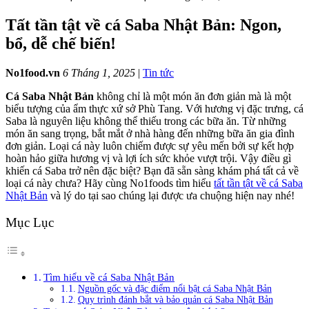
Tất tần tật về cá Saba Nhật Bản: Ngon,
bổ, dễ chế biến!
No1food.vn
6 Tháng 1, 2025
|
Tin tức
Cá Saba Nhật
Bản
không chỉ là một món ăn đơn giản mà là một
biểu tượng của ẩm thực xứ sở Phù Tang. Với hương vị đặc trưng, cá
Saba là nguyên liệu không thể thiếu trong các bữa ăn. Từ những
món ăn sang trọng, bắt mắt ở nhà hàng đến những bữa ăn gia đình
đơn giản. Loại cá này luôn chiếm được sự yêu mến bởi sự kết hợp
hoàn hảo giữa hương vị và lợi ích sức khỏe vượt trội. Vậy điều gì
khiến cá Saba trở nên đặc biệt? Bạn đã sẵn sàng khám phá tất cả về
loại cá này chưa? Hãy cùng No1foods tìm hiểu
tất tần tật về cá Saba
Nhật Bản
và lý do tại sao chúng lại được ưa chuộng hiện nay nhé!
Mục Lục
Tìm hiểu về cá Saba Nhật Bản
Nguồn gốc và đặc điểm nổi bật cá Saba Nhật Bản
Quy trình đánh bắt và bảo quản cá Saba Nhật Bản