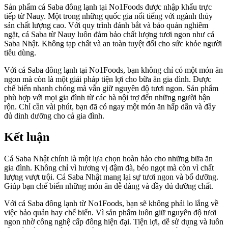
Sản phẩm cá Saba đông lạnh tại No1Foods được nhập khẩu trực
tiếp từ Nauy. Một trong những quốc gia nổi tiếng với ngành thủy
sản chất lượng cao. Với quy trình đánh bắt và bảo quản nghiêm
ngặt, cá Saba từ Nauy luôn đảm bảo chất lượng tươi ngon như cá
Saba Nhật. Không tạp chất và an toàn tuyệt đối cho sức khỏe người
tiêu dùng.
Với cá Saba đông lạnh tại No1Foods, bạn không chỉ có một món ăn
ngon mà còn là một giải pháp tiện lợi cho bữa ăn gia đình. Được
chế biến nhanh chóng mà vẫn giữ nguyên độ tươi ngon. Sản phẩm
phù hợp với mọi gia đình từ các bà nội trợ đến những người bận
rộn. Chỉ cần vài phút, bạn đã có ngay một món ăn hấp dẫn và đầy
đủ dinh dưỡng cho cả gia đình.
Kết luận
Cá Saba Nhật chính là một lựa chọn hoàn hảo cho những bữa ăn
gia đình. Không chỉ vì hương vị đậm đà, béo ngọt mà còn vì chất
lượng vượt trội. Cá Saba Nhật mang lại sự tươi ngon và bổ dưỡng.
Giúp bạn chế biến những món ăn dễ dàng và đầy đủ dưỡng chất.
Với cá Saba đông lạnh từ No1Foods, bạn sẽ không phải lo lắng về
việc bảo quản hay chế biến. Vì sản phẩm luôn giữ nguyên độ tươi
ngon nhờ công nghệ cấp đông hiện đại. Tiện lợi, dễ sử dụng và luôn