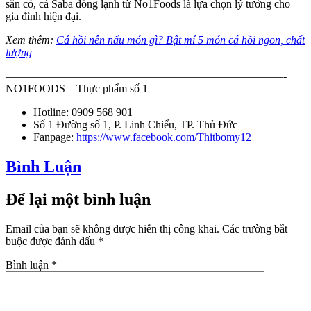
sẵn có, cá Saba đông lạnh từ No1Foods là lựa chọn lý tưởng cho
gia đình hiện đại.
Xem thêm:
Cá hồi nên nấu món gì? Bật mí 5 món cá hồi ngon, chất
lượng
—————————————————————————-
NO1FOODS – Thực phẩm số 1
Hotline: 0909 568 901
Số 1 Đường số 1, P. Linh Chiểu, TP. Thủ Đức
Fanpage:
https://www.facebook.com/Thitbomy12
Bình Luận
Để lại một bình luận
Email của bạn sẽ không được hiển thị công khai.
Các trường bắt
buộc được đánh dấu
*
Bình luận
*