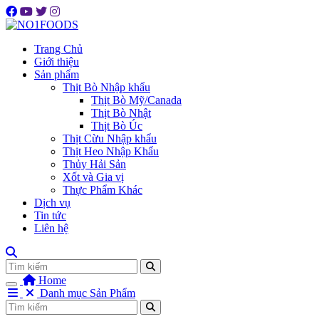
Trang Chủ
Giới thiệu
Sản phẩm
Thịt Bò Nhập khẩu
Thịt Bò Mỹ/Canada
Thịt Bò Nhật
Thịt Bò Úc
Thịt Cừu Nhập khẩu
Thịt Heo Nhập Khẩu
Thủy Hải Sản
Xốt và Gia vị
Thực Phẩm Khác
Dịch vụ
Tin tức
Liên hệ
Tìm
Home
Danh mục Sản Phẩm