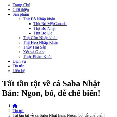
Trang Chủ
Giới thiệu
Sản phẩm
Thịt Bò Nhập khẩu
Thịt Bò Mỹ/Canada
Thịt Bò Nhật
Thịt Bò Úc
Thịt Cừu Nhập khẩu
Thịt Heo Nhập Khẩu
Thủy Hải Sản
Xốt và Gia vị
Thực Phẩm Khác
Dịch vụ
Tin tức
Liên hệ
Tất tần tật về cá Saba Nhật
Bản: Ngon, bổ, dễ chế biến!
Home
Tin tức
Tất tần tật về cá Saba Nhật Bản: Ngon, bổ, dễ chế biến!