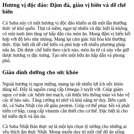
Hương vị độc đáo: Đậm đà, giàu vị biển và dễ chế
biến
Cá Saba này có một hương vị độc đáo khiến ai đã một lần thưởng
thức sẽ khó quên. Thịt cá mềm, ngọt tự nhiên và đặc biệt là không
có mùi tanh làm tăng sự hấp dẫn của món ăn. Mang đậm vị biển kết
hợp với độ béo nhẹ nhàng. Mang lại cảm giác hài hòa khi thưởng
thức. Đặc biệt rất dễ chế biến và phù hợp với nhiều phương pháp
nấu ăn. Dù được chế biến theo cách nào, món ăn từ cá này vẫn giữ
được hương vị đặc trưng. Tạo nên một bữa ăn hấp dẫn và phong
phú.
Giàu dinh dưỡng cho sức khỏe
Ngoài hương vị ngon miệng, mang lại rất nhiều lợi ích sức khỏe
đáng kể. Đây là nguồn cung cấp Omega-3 tuyệt vời. Giúp giảm
nguy cơ mắc các bệnh tim mạch, cải thiện lưu thông máu và bảo vệ
các tế bào não. Tăng cường trí nhớ và khả năng tư duy. Bên cạnh
đó, cá Saba Nhật còn rất giàu protein. Giúp cơ thể phục hồi và phát
triển cơ bắp, cung cấp vitamin cần thiết cho cơ thể. Đặc biệt là cho
hệ miễn dịch và làn da.
Cá Saba Nhật Bản thực sự là một lựa chọn lý tưởng cho những ai
yêu thích ẩm thực Nhật. Mong muốn duy trì một chế độ ăn uống